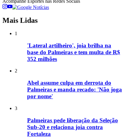
Acompanhe
Esportes
nas Redes Sociais
Mais Lidas
1
'Lateral artilheiro', joia brilha na
base do Palmeiras e tem multa de R$
352 milhões
2
Abel assume culpa em derrota do
Palmeiras e manda recado: 'Não joga
por nome'
3
Palmeiras pede liberação da Seleção
Sub-20 e relaciona joia contra
Fortaleza