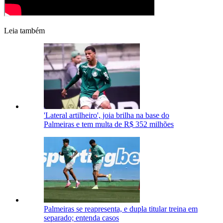
Leia também
'Lateral artilheiro', joia brilha na base do
Palmeiras e tem multa de R$ 352 milhões
Palmeiras se reapresenta, e dupla titular treina em
separado; entenda casos