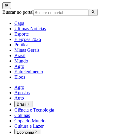
Buscar no portal
Capa
Últimas Notícias
Esporte
Eleições 2026
Política
Minas Gerais
Brasil
Mundo
Agro
Entretenimento
Eloos
Agro
Apostas
Auto
Brasil
Ciência e Tecnologia
Colunas
Copa do Mundo
Cultura e Lazer
Economia