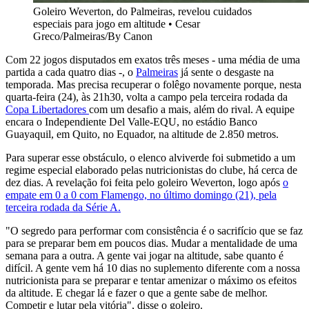
Goleiro Weverton, do Palmeiras, revelou cuidados
especiais para jogo em altitude
•
Cesar
Greco/Palmeiras/By Canon
Com 22 jogos disputados em exatos três meses - uma média de uma
partida a cada quatro dias -, o
Palmeiras
já sente o desgaste na
temporada. Mas precisa recuperar o folêgo novamente porque, nesta
quarta-feira (24), às 21h30, volta a campo pela terceira rodada da
Copa Libertadores
com um desafio a mais, além do rival. A equipe
encara o Independiente Del Valle-EQU, no estádio Banco
Guayaquil, em Quito, no Equador, na altitude de 2.850 metros.
Para superar esse obstáculo, o elenco alviverde foi submetido a um
regime especial elaborado pelas nutricionistas do clube, há cerca de
dez dias. A revelação foi feita pelo goleiro Weverton, logo após
o
empate em 0 a 0 com Flamengo, no último domingo (21), pela
terceira rodada da Série A.
"O segredo para performar com consistência é o sacrifício que se faz
para se preparar bem em poucos dias. Mudar a mentalidade de uma
semana para a outra. A gente vai jogar na altitude, sabe quanto é
difícil. A gente vem há 10 dias no suplemento diferente com a nossa
nutricionista para se preparar e tentar amenizar o máximo os efeitos
da altitude. E chegar lá e fazer o que a gente sabe de melhor.
Competir e lutar pela vitória", disse o goleiro.