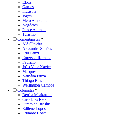
Eloos
Games
Indústria
Jogos
Meio Ambiente
Negócios
Pets e Animais
Turismo
Comentaristas
Alê Oliveira
Alexandre Simões
Edu Panzi
Emerson Romano
Fabrício
João Vitor Xavier
Marques
Nathália Fiuza
Thiago Reis
Wellington Campos
Colunistas
Bertha Maakaroun
Ciro Dias Reis
Direto de Brasília
Edilene Lopes
Eduardo Costa