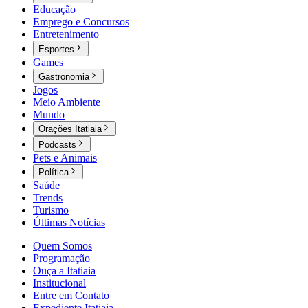
Educação
Emprego e Concursos
Entretenimento
Esportes
Games
Gastronomia
Jogos
Meio Ambiente
Mundo
Orações Itatiaia
Podcasts
Pets e Animais
Política
Saúde
Trends
Turismo
Últimas Notícias
Quem Somos
Programação
Ouça a Itatiaia
Institucional
Entre em Contato
Expediente Itatiaia