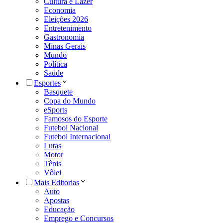
Cultura e Lazer
Economia
Eleições 2026
Entretenimento
Gastronomia
Minas Gerais
Mundo
Política
Saúde
Esportes
Basquete
Copa do Mundo
eSports
Famosos do Esporte
Futebol Nacional
Futebol Internacional
Lutas
Motor
Tênis
Vôlei
Mais Editorias
Auto
Apostas
Educação
Emprego e Concursos