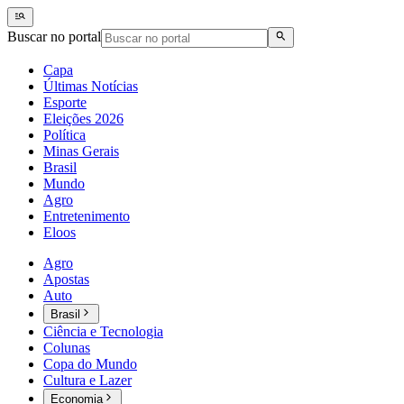
Buscar no portal
Capa
Últimas Notícias
Esporte
Eleições 2026
Política
Minas Gerais
Brasil
Mundo
Agro
Entretenimento
Eloos
Agro
Apostas
Auto
Brasil
Ciência e Tecnologia
Colunas
Copa do Mundo
Cultura e Lazer
Economia