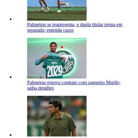
Palmeiras se reapresenta, e dupla titular treina em
separado; entenda casos
Palmeiras renova contrato com zagueiro Murilo;
saiba detalhes