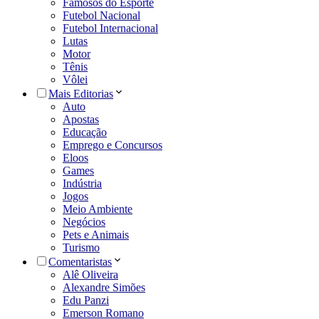
Famosos do Esporte
Futebol Nacional
Futebol Internacional
Lutas
Motor
Tênis
Vôlei
Mais Editorias
Auto
Apostas
Educação
Emprego e Concursos
Eloos
Games
Indústria
Jogos
Meio Ambiente
Negócios
Pets e Animais
Turismo
Comentaristas
Alê Oliveira
Alexandre Simões
Edu Panzi
Emerson Romano