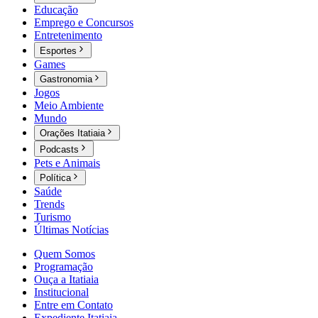
Educação
Emprego e Concursos
Entretenimento
Esportes
Games
Gastronomia
Jogos
Meio Ambiente
Mundo
Orações Itatiaia
Podcasts
Pets e Animais
Política
Saúde
Trends
Turismo
Últimas Notícias
Quem Somos
Programação
Ouça a Itatiaia
Institucional
Entre em Contato
Expediente Itatiaia