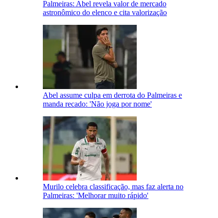
Palmeiras: Abel revela valor de mercado
astronômico do elenco e cita valorização
Abel assume culpa em derrota do Palmeiras e
manda recado: 'Não joga por nome'
Murilo celebra classificação, mas faz alerta no
Palmeiras: 'Melhorar muito rápido'