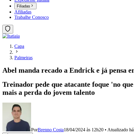
Filiadas
Afiliadas
Trabalhe Conosco
Capa
Palmeiras
Abel manda recado a Endrick e já pensa e
Treinador pede que atacante foque 'no que 
mais a perda do jovem talento
Por
Brenno Costa
18/04/2024 às 12h20
•
Atualizado
há