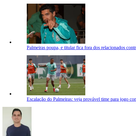
Palmeiras poupa, e titular fica fora dos relacionados cont
Escalação do Palmeiras: veja provável time para jogo con