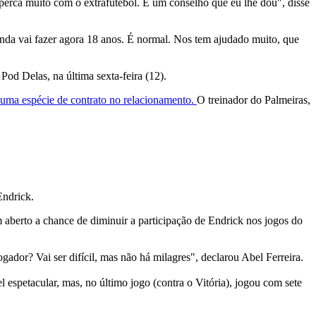
 perca muito com o extrafutebol. É um conselho que eu lhe dou", disse
inda vai fazer agora 18 anos. É normal. Nos tem ajudado muito, que
od Delas, na última sexta-feira (12).
 uma espécie de contrato no relacionamento.
O treinador do Palmeiras,
Endrick.
 aberto a chance de diminuir a participação de Endrick nos jogos do
ador? Vai ser difícil, mas não há milagres", declarou Abel Ferreira.
l espetacular, mas, no último jogo (contra o Vitória), jogou com sete