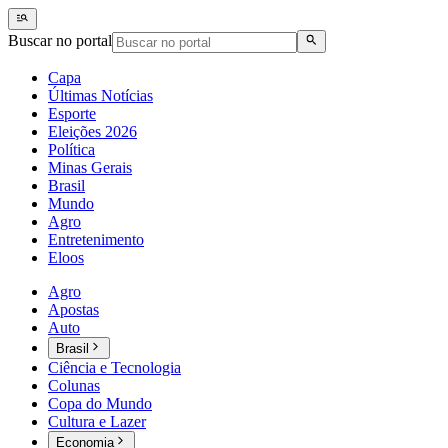
Buscar no portal
Capa
Últimas Notícias
Esporte
Eleições 2026
Política
Minas Gerais
Brasil
Mundo
Agro
Entretenimento
Eloos
Agro
Apostas
Auto
Brasil
Ciência e Tecnologia
Colunas
Copa do Mundo
Cultura e Lazer
Economia