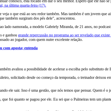
inuar conosco, está focado em dar o seu melhor. Espero que ele não se
l, na última quarta-feira (17).
ui e veja o que está ao seu redor também. Mas também é um jovem que a
 que também surgiram dos pés dele", acrescentou.
ao lado namorada, a modelo Gabriely Miranda, de 21 anos, no podcast P
is e ganhou
grande repercussão no programa ao ser revelado que existe
passado ao jogador, com quem nutre excelente relação.
ou com aposta; entenda
ambém avaliou a possibilidade de acelerar a escolha pelo substituto de 
leiro, solicitado desde oo começo da temporada, o treinador deixou em
do ele sair. Isso é uma gestão, que nós temos que pensar. Quem é o jog
, que foi quanto se pagou por ele. Eu sei que o Palmeiras tem um plante