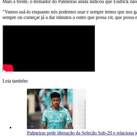
Mais à frente, o treinador do Palmeiras ainda indicou que Endrick não
"Vamos usá-lo enquanto nós podemos usar e sempre temos que nos gara
sempre ou começar já a dar minutos a outro que possa vir, que possa e
Leia também
Palmeiras pede liberação da Seleção Sub-20 e relaciona j