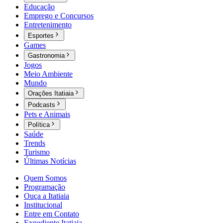
Educação
Emprego e Concursos
Entretenimento
Esportes
Games
Gastronomia
Jogos
Meio Ambiente
Mundo
Orações Itatiaia
Podcasts
Pets e Animais
Política
Saúde
Trends
Turismo
Últimas Notícias
Quem Somos
Programação
Ouça a Itatiaia
Institucional
Entre em Contato
Expediente Itatiaia