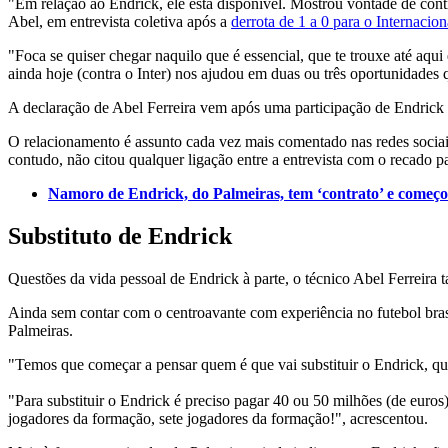
"Em relação ao Endrick, ele está disponível. Mostrou vontade de cont
Abel, em entrevista coletiva após a
derrota de 1 a 0 para o Internaciona
"Foca se quiser chegar naquilo que é essencial, que te trouxe até aq
ainda hoje (contra o Inter) nos ajudou em duas ou três oportunidades
A declaração de Abel Ferreira vem após uma participação de Endrick 
O relacionamento é assunto cada vez mais comentado nas redes socia
contudo, não citou qualquer ligação entre a entrevista com o recado 
Namoro de Endrick, do Palmeiras, tem ‘contrato’ e começ
Substituto de Endrick
Questões da vida pessoal de Endrick à parte, o técnico Abel Ferreira t
Ainda sem contar com o centroavante com experiência no futebol brasi
Palmeiras.
"Temos que começar a pensar quem é que vai substituir o Endrick, quan
"Para substituir o Endrick é preciso pagar 40 ou 50 milhões (de euros)
jogadores da formação, sete jogadores da formação!", acrescentou.