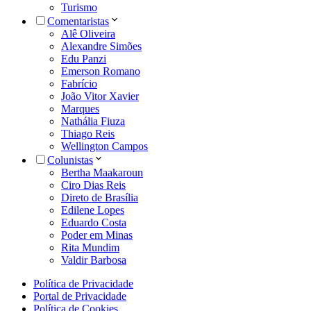
Turismo
Comentaristas
Alê Oliveira
Alexandre Simões
Edu Panzi
Emerson Romano
Fabrício
João Vitor Xavier
Marques
Nathália Fiuza
Thiago Reis
Wellington Campos
Colunistas
Bertha Maakaroun
Ciro Dias Reis
Direto de Brasília
Edilene Lopes
Eduardo Costa
Poder em Minas
Rita Mundim
Valdir Barbosa
Política de Privacidade
Portal de Privacidade
Política de Cookies