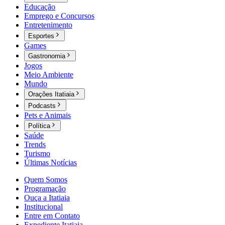
Educação
Emprego e Concursos
Entretenimento
Esportes
Games
Gastronomia
Jogos
Meio Ambiente
Mundo
Orações Itatiaia
Podcasts
Pets e Animais
Política
Saúde
Trends
Turismo
Últimas Notícias
Quem Somos
Programação
Ouça a Itatiaia
Institucional
Entre em Contato
Expediente Itatiaia