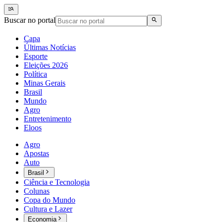
Buscar no portal
Capa
Últimas Notícias
Esporte
Eleições 2026
Política
Minas Gerais
Brasil
Mundo
Agro
Entretenimento
Eloos
Agro
Apostas
Auto
Brasil
Ciência e Tecnologia
Colunas
Copa do Mundo
Cultura e Lazer
Economia