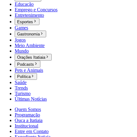
Educação
Emprego e Concursos
Entretenimento
Esportes
Games
Gastronomia
Jogos
Meio Ambiente
Mundo
Orações Itatiaia
Podcasts
Pets e Animais
Política
Saúde
Trends
Turismo
Últimas Notícias
Quem Somos
Programação
Ouça a Itatiaia
Institucional
Entre em Contato
Expediente Itatiaia