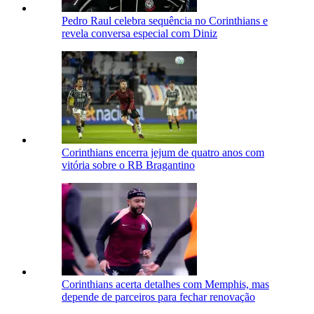
Pedro Raul celebra sequência no Corinthians e
revela conversa especial com Diniz
Corinthians encerra jejum de quatro anos com
vitória sobre o RB Bragantino
Corinthians acerta detalhes com Memphis, mas
depende de parceiros para fechar renovação