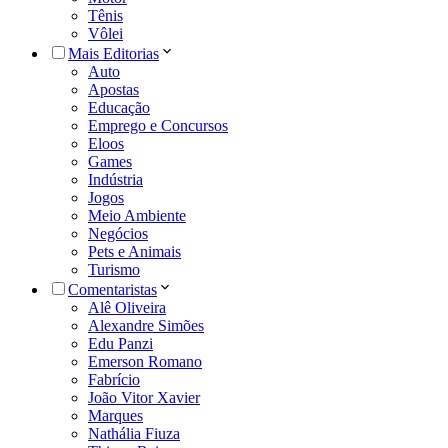
Tênis
Vôlei
Mais Editorias
Auto
Apostas
Educação
Emprego e Concursos
Eloos
Games
Indústria
Jogos
Meio Ambiente
Negócios
Pets e Animais
Turismo
Comentaristas
Alê Oliveira
Alexandre Simões
Edu Panzi
Emerson Romano
Fabrício
João Vitor Xavier
Marques
Nathália Fiuza