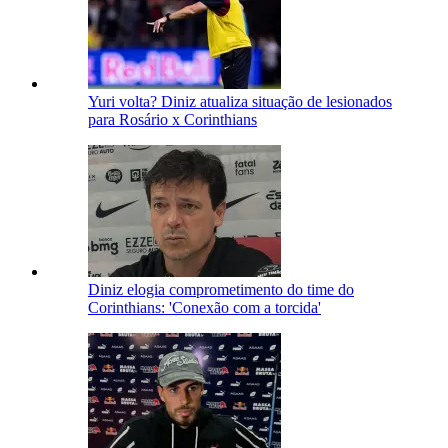
Yuri volta? Diniz atualiza situação de lesionados
para Rosário x Corinthians
Diniz elogia comprometimento do time do
Corinthians: 'Conexão com a torcida'