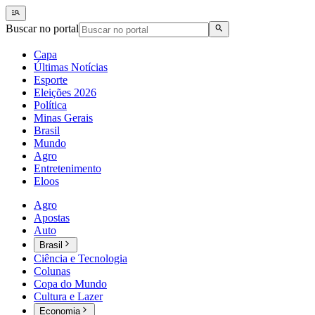
Buscar no portal
Capa
Últimas Notícias
Esporte
Eleições 2026
Política
Minas Gerais
Brasil
Mundo
Agro
Entretenimento
Eloos
Agro
Apostas
Auto
Brasil
Ciência e Tecnologia
Colunas
Copa do Mundo
Cultura e Lazer
Economia