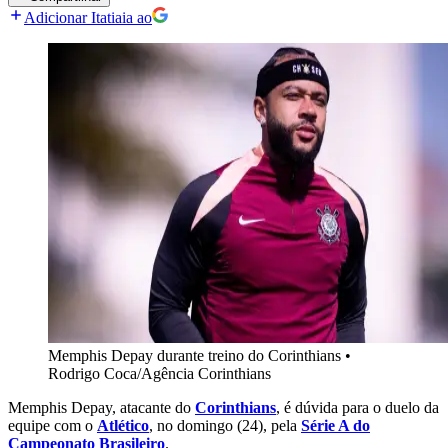
Adicionar Itatiaia ao
Memphis Depay durante treino do Corinthians
•
Rodrigo Coca/Agência Corinthians
Memphis Depay, atacante do
Corinthians
, é dúvida para o duelo da
equipe com o
Atlético
, no domingo (24), pela
Série A do
Campeonato Brasileiro
.