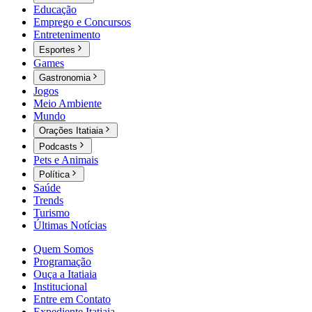
Educação
Emprego e Concursos
Entretenimento
Esportes
Games
Gastronomia
Jogos
Meio Ambiente
Mundo
Orações Itatiaia
Podcasts
Pets e Animais
Política
Saúde
Trends
Turismo
Últimas Notícias
Quem Somos
Programação
Ouça a Itatiaia
Institucional
Entre em Contato
Expediente Itatiaia