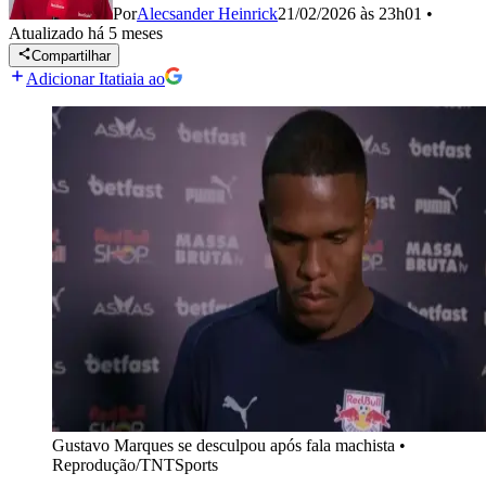
Por
Alecsander Heinrick
21/02/2026 às 23h01
•
Atualizado
há 5 meses
Compartilhar
Adicionar Itatiaia ao
Gustavo Marques se desculpou após fala machista
•
Reprodução/TNTSports