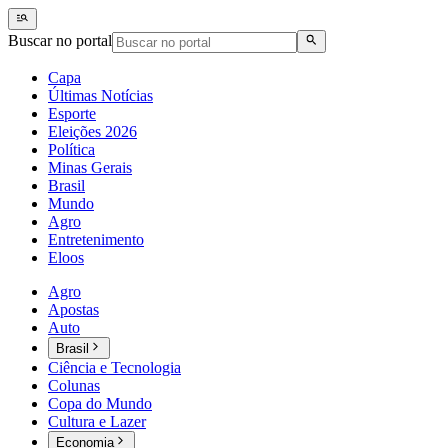
Buscar no portal
Capa
Últimas Notícias
Esporte
Eleições 2026
Política
Minas Gerais
Brasil
Mundo
Agro
Entretenimento
Eloos
Agro
Apostas
Auto
Brasil
Ciência e Tecnologia
Colunas
Copa do Mundo
Cultura e Lazer
Economia