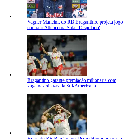
Vagner Mancini, do RB Bragantino, projeta jogo
contra o Atlético na Sula: 'Disputado'
Bragantino garante premiação milionária com
vaga nas oitavas da Sul-Americana
Herói do RB Bragantino, Pedro Henrique exalta