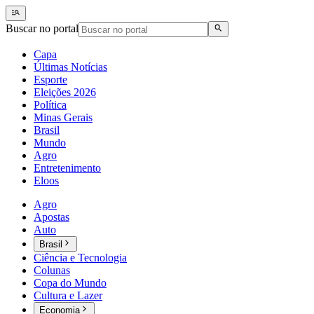
Buscar no portal
Capa
Últimas Notícias
Esporte
Eleições 2026
Política
Minas Gerais
Brasil
Mundo
Agro
Entretenimento
Eloos
Agro
Apostas
Auto
Brasil
Ciência e Tecnologia
Colunas
Copa do Mundo
Cultura e Lazer
Economia