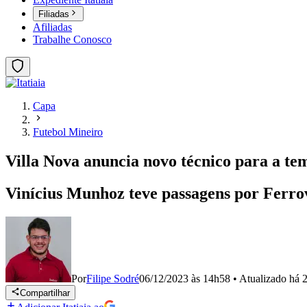
Filiadas
Afiliadas
Trabalhe Conosco
Capa
Futebol Mineiro
Villa Nova anuncia novo técnico para a t
Vinícius Munhoz teve passagens por Ferro
Por
Filipe Sodré
06/12/2023 às 14h58
•
Atualizado
há 
Compartilhar