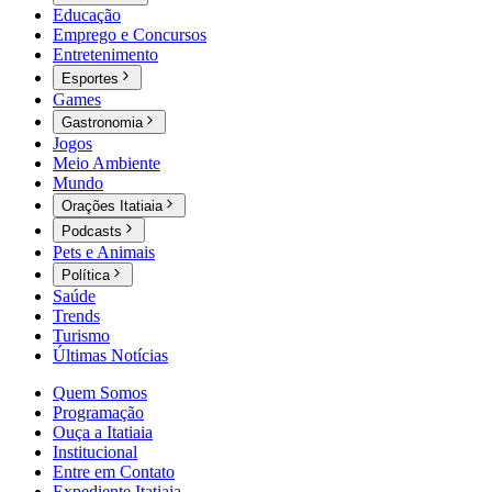
Educação
Emprego e Concursos
Entretenimento
Esportes
Games
Gastronomia
Jogos
Meio Ambiente
Mundo
Orações Itatiaia
Podcasts
Pets e Animais
Política
Saúde
Trends
Turismo
Últimas Notícias
Quem Somos
Programação
Ouça a Itatiaia
Institucional
Entre em Contato
Expediente Itatiaia