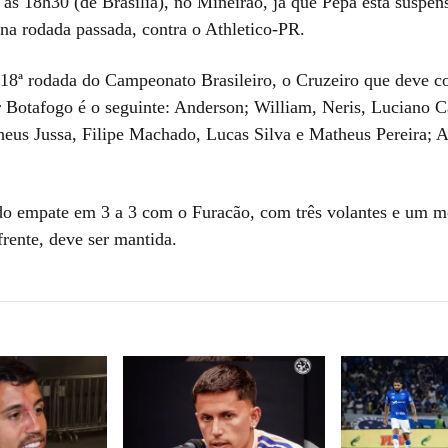
às 18h30 (de Brasília), no Mineirão, já que Pepa está suspens
 na rodada passada, contra o Athletico-PR.
 18ª rodada do Campeonato Brasileiro, o Cruzeiro que deve 
er Botafogo é o seguinte: Anderson; William, Neris, Luciano C
eus Jussa, Filipe Machado, Lucas Silva e Matheus Pereira; 
o empate em 3 a 3 com o Furacão, com três volantes e um me
frente, deve ser mantida.