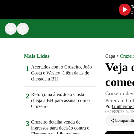
T
Ou
Mais Lidas
Capa
Cruzei
Veja 
Acertados com o Cruzeiro, João
1
Costa e Wesley já têm datas de
começ
chegada a BH
Cruzeiro dev
Reforço na área: João Costa
2
Pereira e Gil
chega a BH para assinar com o
Cruzeiro
Por
Guilherme 
06/08/2023 às 1
Compartilh
Cruzeiro detalha venda de
3
ingressos para decisão contra o
Flamengo na Libertadores