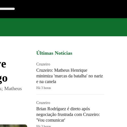
Últimas Notícias
ve
Cruzeiro
Cruzeiro: Matheus Henrique
go
minimiza 'marcas da batalha' no nariz
e na canela
es; Matheus
Há 3 horas
Cruzeiro
Brian Rodríguez é direto após
negociação frustrada com Cruzeiro:
'Vou comunicar'
Há 3 horas