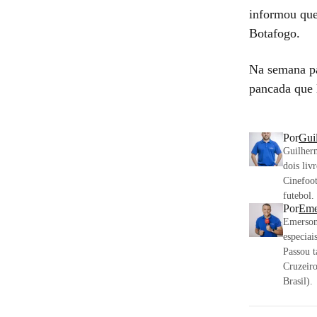
informou que 
Botafogo.
Na semana pa
pancada que 
Por
Gui
Guilherm
dois liv
Cinefoo
futebol.
Por
Eme
Emerson 
especiai
Passou 
Cruzeir
Brasil).