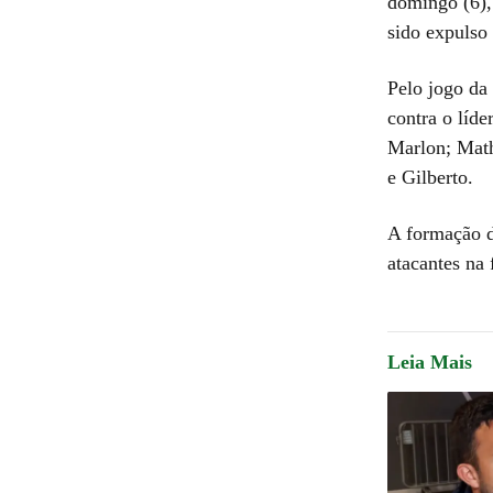
domingo (6), 
sido expulso
Pelo jogo da
contra o líd
Marlon; Math
e Gilberto.
A formação d
atacantes na 
Leia Mais