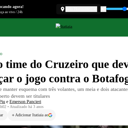
ocando agora!
Belo Horizonte
ça ao vivo
/
24h
ro
o time do Cruzeiro que de
ar o jogo contra o Botafo
e manter esquema com três volantes, um meia e dois atacant
berto devem ser titulares
Piu
e
Emerson Pancieri
5h02
•
Atualizado
há 3 anos
ar
Adicionar Itatiaia ao