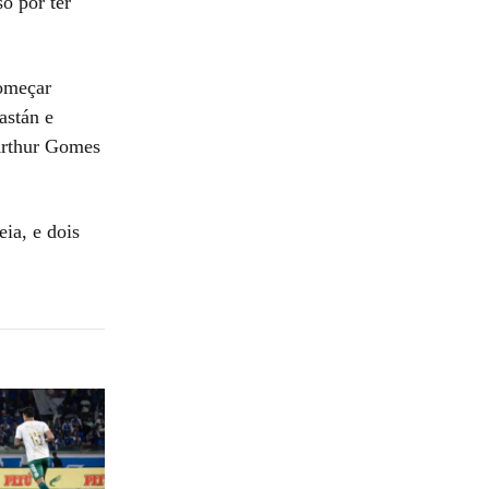
o por ter
começar
astán e
Arthur Gomes
ia, e dois