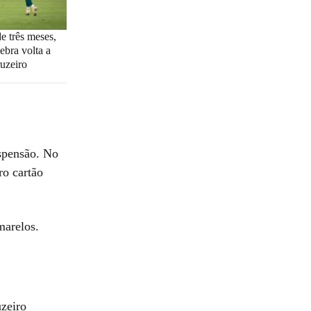
e três meses,
ebra volta a
ruzeiro
spensão. No
ro cartão
marelos.
uzeiro