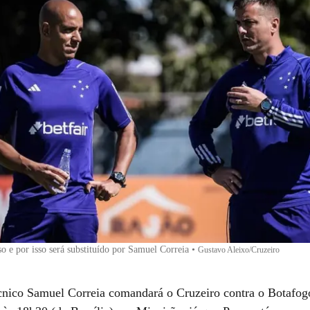
so e por isso será substituído por Samuel Correia
•
Gustavo Aleixo/Cruzeiro
écnico Samuel Correia comandará o Cruzeiro contra o Botafog