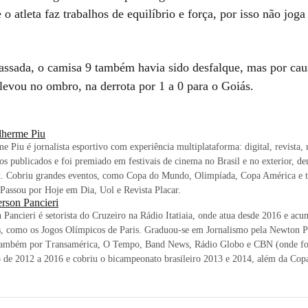
o atleta faz trabalhos de equilíbrio e força, por isso não joga
ssada, o camisa 9 também havia sido desfalque, mas por ca
levou no ombro, na derrota por 1 a 0 para o Goiás.
lherme Piu
e Piu é jornalista esportivo com experiência multiplataforma: digital, revista,
ros publicados e foi premiado em festivais de cinema no Brasil e no exterior, den
t. Cobriu grandes eventos, como Copa do Mundo, Olimpíada, Copa América e t
 Passou por Hoje em Dia, Uol e Revista Placar.
rson Pancieri
Pancieri é setorista do Cruzeiro na Rádio Itatiaia, onde atua desde 2016 e acu
s, como os Jogos Olímpicos de Paris. Graduou-se em Jornalismo pela Newton 
também por Transamérica, O Tempo, Band News, Rádio Globo e CBN (onde foi 
o de 2012 a 2016 e cobriu o bicampeonato brasileiro 2013 e 2014, além da Co