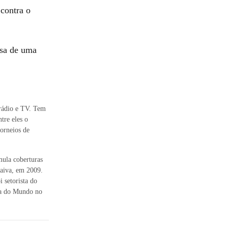
 contra o
usa de uma
 rádio e TV. Tem
tre eles o
orneios de
mula coberturas
Paiva, em 2009.
setorista do
pa do Mundo no