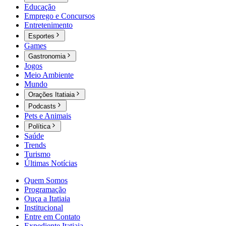
Educação
Emprego e Concursos
Entretenimento
Esportes
Games
Gastronomia
Jogos
Meio Ambiente
Mundo
Orações Itatiaia
Podcasts
Pets e Animais
Política
Saúde
Trends
Turismo
Últimas Notícias
Quem Somos
Programação
Ouça a Itatiaia
Institucional
Entre em Contato
Expediente Itatiaia