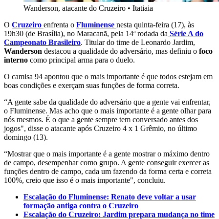
Wanderson, atacante do Cruzeiro
•
Itatiaia
O
Cruzeiro
enfrenta o
Fluminense
nesta quinta-feira (17), às
19h30 (de Brasília), no Maracanã, pela 14ª rodada da
Série A do
Campeonato Brasileiro
. Titular do time de Leonardo Jardim,
Wanderson
destacou a qualidade do adversário, mas definiu o
foco
interno
como principal arma para o duelo.
O camisa 94 apontou que o mais importante é que todos estejam em
boas condições e exerçam suas funções de forma correta.
“A gente sabe da qualidade do adversário que a gente vai enfrentar,
o Fluminense. Mas acho que o mais importante é a gente olhar para
nós mesmos. É o que a gente sempre tem conversado antes dos
jogos", disse o atacante após Cruzeiro 4 x 1 Grêmio, no último
domingo (13).
“Mostrar que o mais importante é a gente mostrar o máximo dentro
de campo, desempenhar como grupo. A gente conseguir exercer as
funções dentro de campo, cada um fazendo da forma certa e correta
100%, creio que isso é o mais importante", concluiu.
Escalação do Fluminense: Renato deve voltar a usar
formação antiga contra o Cruzeiro
Escalação do Cruzeiro: Jardim prepara mudança no time