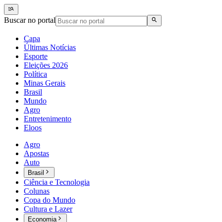
Buscar no portal
Capa
Últimas Notícias
Esporte
Eleições 2026
Política
Minas Gerais
Brasil
Mundo
Agro
Entretenimento
Eloos
Agro
Apostas
Auto
Brasil
Ciência e Tecnologia
Colunas
Copa do Mundo
Cultura e Lazer
Economia