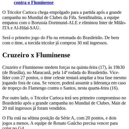
contra o Fluminense
O Tricolor Carioca chega empolgado para a partida após a grande
campanha no Mundial de Clubes da Fifa. Semifinalista, a equipe
empatou com o Borussia Dortmund-ALE e eliminou Inter de Milão-
ITA e Al-Hilal-SAU.
Será o primeiro jogo do Flu na retomada do Brasileirão. De bem
com o time, a torcida tricolor já comprou 30 mil ingressos.
Cruzeiro x Fluminense
Cruzeiro e Fluminense medem forças na quinta-feira (17), às 19h30
(de Brasília), no Maracanã, pela 14ª rodada do Brasileirão. Vice-
líder com 27 pontos, o time celeste tentará ampliar a boa fase mesmo
jogando fora de casa. Se vencer, poderá assumir a liderança em caso
de tropeço do Flamengo contra o Santos, nesta quarta-feira (16).
Por outro lado, o Tricolor Carioca terá seu primeiro compromisso no
Brasileirão após a grande campanha no Mundial de Clubes. Mais de
20 mil ingressos já foram vendidos.
O Flu está na sétima posição da Série A, com 20 pontos, e dois
jogos a menos. A equipe de Renato Gaúcho precisa vencer para
colar no G4.