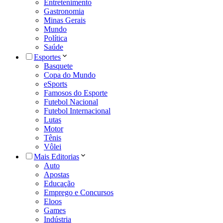
Entretenimento
Gastronomia
Minas Gerais
Mundo
Política
Saúde
Esportes
Basquete
Copa do Mundo
eSports
Famosos do Esporte
Futebol Nacional
Futebol Internacional
Lutas
Motor
Tênis
Vôlei
Mais Editorias
Auto
Apostas
Educação
Emprego e Concursos
Eloos
Games
Indústria