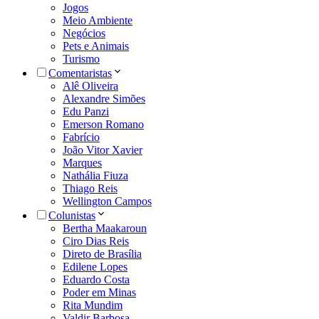
Jogos
Meio Ambiente
Negócios
Pets e Animais
Turismo
Comentaristas
Alê Oliveira
Alexandre Simões
Edu Panzi
Emerson Romano
Fabrício
João Vitor Xavier
Marques
Nathália Fiuza
Thiago Reis
Wellington Campos
Colunistas
Bertha Maakaroun
Ciro Dias Reis
Direto de Brasília
Edilene Lopes
Eduardo Costa
Poder em Minas
Rita Mundim
Valdir Barbosa