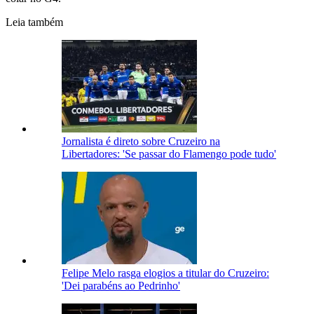
Leia também
Jornalista é direto sobre Cruzeiro na
Libertadores: 'Se passar do Flamengo pode tudo'
Felipe Melo rasga elogios a titular do Cruzeiro:
'Dei parabéns ao Pedrinho'