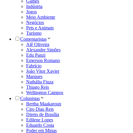
Games
Indústria
Jogos
Meio Ambiente
Negócios
Pets e Animais
Turismo
Comentaristas
Alê Oliveira
Alexandre Simões
Edu Panzi
Emerson Romano
Fabrício
João Vitor Xavier
Marques
Nathália Fiuza
Thiago Reis
Wellington Campos
Colunistas
Bertha Maakaroun
Ciro Dias Reis
Direto de Brasília
Edilene Lopes
Eduardo Costa
Poder em Minas