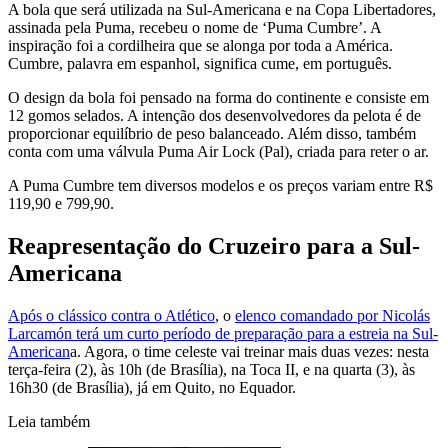
A bola que será utilizada na Sul-Americana e na Copa Libertadores,
assinada pela Puma, recebeu o nome de ‘Puma Cumbre’. A
inspiração foi a cordilheira que se alonga por toda a América.
Cumbre, palavra em espanhol, significa cume, em português.
O design da bola foi pensado na forma do continente e consiste em
12 gomos selados. A intenção dos desenvolvedores da pelota é de
proporcionar equilíbrio de peso balanceado. Além disso, também
conta com uma válvula Puma Air Lock (Pal), criada para reter o ar.
A Puma Cumbre tem diversos modelos e os preços variam entre R$
119,90 e 799,90.
Reapresentação do Cruzeiro para a Sul-
Americana
Após o clássico contra o Atlético
, o
elenco comandado por Nicolás
Larcamón terá um curto período de preparação para a estreia na Sul-
American
a. Agora, o time celeste vai treinar mais duas vezes: nesta
terça-feira (2), às 10h (de Brasília), na Toca II, e na quarta (3), às
16h30 (de Brasília), já em Quito, no Equador.
Leia também