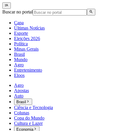
Buscar no portal
Capa
Últimas Notícias
Esporte
Eleições 2026
Política
Minas Gerais
Brasil
Mundo
Agro
Entretenimento
Eloos
Agro
Apostas
Auto
Brasil
Ciência e Tecnologia
Colunas
Copa do Mundo
Cultura e Lazer
Economia