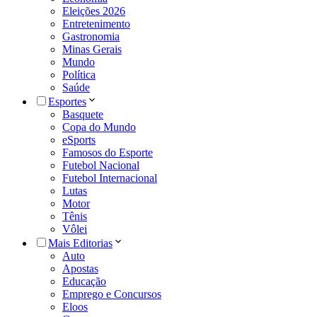
Eleições 2026
Entretenimento
Gastronomia
Minas Gerais
Mundo
Política
Saúde
Esportes
Basquete
Copa do Mundo
eSports
Famosos do Esporte
Futebol Nacional
Futebol Internacional
Lutas
Motor
Tênis
Vôlei
Mais Editorias
Auto
Apostas
Educação
Emprego e Concursos
Eloos