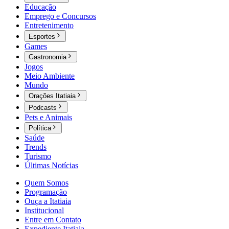
Educação
Emprego e Concursos
Entretenimento
Esportes
Games
Gastronomia
Jogos
Meio Ambiente
Mundo
Orações Itatiaia
Podcasts
Pets e Animais
Política
Saúde
Trends
Turismo
Últimas Notícias
Quem Somos
Programação
Ouça a Itatiaia
Institucional
Entre em Contato
Expediente Itatiaia