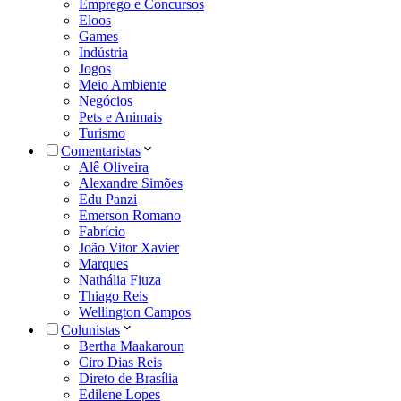
Emprego e Concursos
Eloos
Games
Indústria
Jogos
Meio Ambiente
Negócios
Pets e Animais
Turismo
Comentaristas
Alê Oliveira
Alexandre Simões
Edu Panzi
Emerson Romano
Fabrício
João Vitor Xavier
Marques
Nathália Fiuza
Thiago Reis
Wellington Campos
Colunistas
Bertha Maakaroun
Ciro Dias Reis
Direto de Brasília
Edilene Lopes