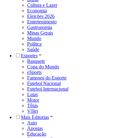
Cultura e Lazer
Economia
Eleições 2026
Entretenimento
Gastronomia
Minas Gerais
Mundo
Política
Saúde
Esportes
Basquete
Copa do Mundo
eSports
Famosos do Esporte
Futebol Nacional
Futebol Internacional
Lutas
Motor
Tênis
Vôlei
Mais Editorias
Auto
Apostas
Educação