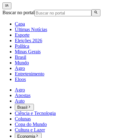
Buscar no portal
Capa
Últimas Notícias
Esporte
Eleições 2026
Política
Minas Gerais
Brasil
Mundo
Agro
Entretenimento
Eloos
Agro
Apostas
Auto
Brasil
Ciência e Tecnologia
Colunas
Copa do Mundo
Cultura e Lazer
Economia