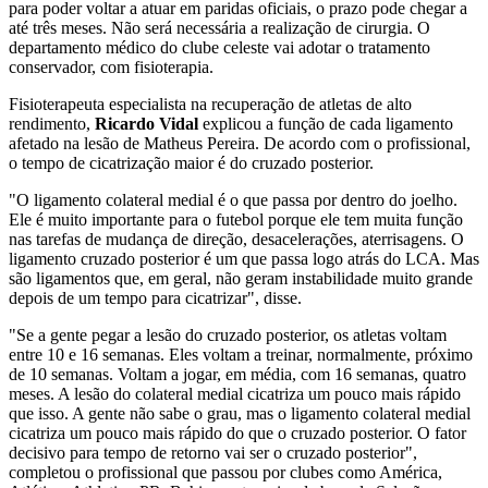
para poder voltar a atuar em paridas oficiais, o prazo pode chegar a
até três meses. Não será necessária a realização de cirurgia. O
departamento médico do clube celeste vai adotar o tratamento
conservador, com fisioterapia.
Fisioterapeuta especialista na recuperação de atletas de alto
rendimento,
Ricardo Vidal
explicou a função de cada ligamento
afetado na lesão de Matheus Pereira. De acordo com o profissional,
o tempo de cicatrização maior é do cruzado posterior.
"O ligamento colateral medial é o que passa por dentro do joelho.
Ele é muito importante para o futebol porque ele tem muita função
nas tarefas de mudança de direção, desacelerações, aterrisagens. O
ligamento cruzado posterior é um que passa logo atrás do LCA. Mas
são ligamentos que, em geral, não geram instabilidade muito grande
depois de um tempo para cicatrizar", disse.
"Se a gente pegar a lesão do cruzado posterior, os atletas voltam
entre 10 e 16 semanas. Eles voltam a treinar, normalmente, próximo
de 10 semanas. Voltam a jogar, em média, com 16 semanas, quatro
meses. A lesão do colateral medial cicatriza um pouco mais rápido
que isso. A gente não sabe o grau, mas o ligamento colateral medial
cicatriza um pouco mais rápido do que o cruzado posterior. O fator
decisivo para tempo de retorno vai ser o cruzado posterior",
completou o profissional que passou por clubes como América,