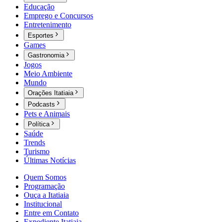
Educação
Emprego e Concursos
Entretenimento
Esportes
Games
Gastronomia
Jogos
Meio Ambiente
Mundo
Orações Itatiaia
Podcasts
Pets e Animais
Política
Saúde
Trends
Turismo
Últimas Notícias
Quem Somos
Programação
Ouça a Itatiaia
Institucional
Entre em Contato
Expediente Itatiaia