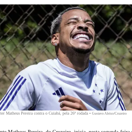
 ter Matheus Pereira contra o Cuiabá, pela 26ª rodada
•
Gustavo Aleixo/Cruzeiro
te Matheus Pereira, do Cruzeiro, inicia, nesta segunda-feira 