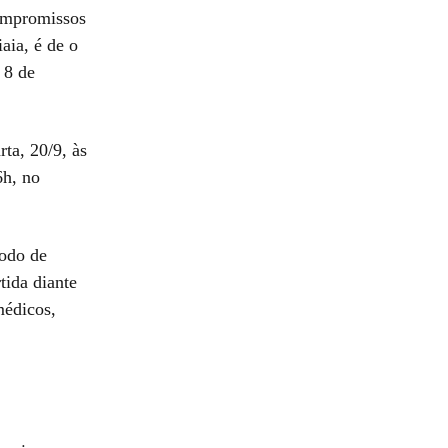
compromissos
aia, é de o
 8 de
ta, 20/9, às
6h, no
íodo de
tida diante
médicos,