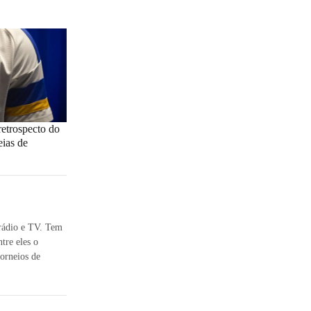
retrospecto do
eias de
 rádio e TV. Tem
tre eles o
orneios de