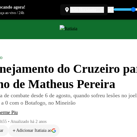
ocando agora!
Belo Horizonte
ça ao vivo
/
24h
ro
nejamento do Cruzeiro pa
no de Matheus Pereira
ra de combate desde 6 de agosto, quando sofreu lesões no joe
 a 0 com o Botafogo, no Mineirão
herme Piu
5h55
•
Atualizado
há 2 anos
ar
Adicionar Itatiaia ao