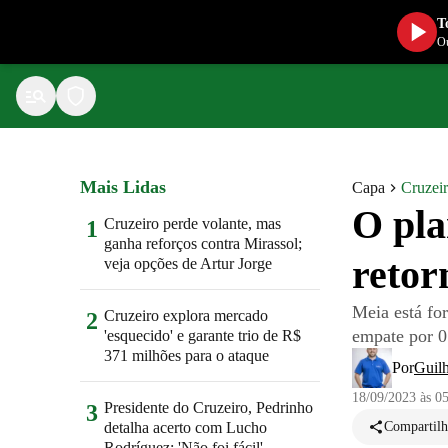
T
Ou
Mais Lidas
Capa
Cruzei
O pla
Cruzeiro perde volante, mas
1
ganha reforços contra Mirassol;
retor
veja opções de Artur Jorge
Meia está fo
Cruzeiro explora mercado
2
empate por 0
'esquecido' e garante trio de R$
371 milhões para o ataque
Por
Guil
18/09/2023 às 0
Presidente do Cruzeiro, Pedrinho
3
detalha acerto com Lucho
Compartilh
Rodríguez: 'Não foi fácil'