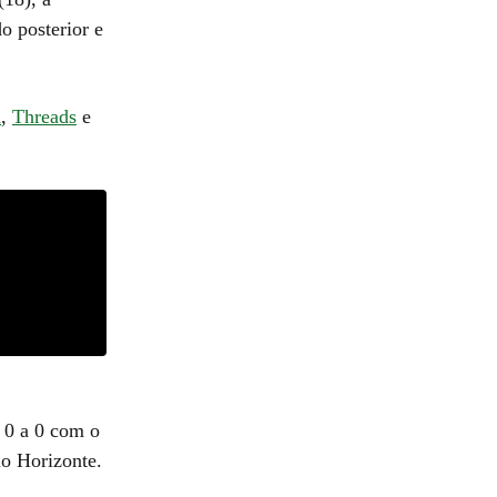
o posterior e
m
,
Threads
e
 0 a 0 com o
lo Horizonte.