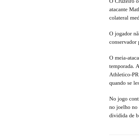
O Cruzeiro o
atacante Math
colateral med
O jogador nã
conservador 
O meia-atacan
temporada. Ap
Athletico-PR,
quando se le
No jogo cont
no joelho no 
dividida de b