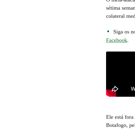
sétima seman
colateral med
Siga os n
Facebook
.
Ele está for
Botafogo, pe