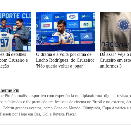
z dá detalhes
O drama e a volta por cima de
Dá azar? Veja o 
com Cruzeiro e
Lucho Rodríguez, do Cruzeiro:
Cruzeiro em estr
leção
'Não queria voltar a jogar'
uniformes 3
lherme Piu
e Piu é jornalista esportivo com experiência multiplataforma: digital, revista,
ros publicados e foi premiado em festivais de cinema no Brasil e no exterior, den
t. Cobriu grandes eventos, como Copa do Mundo, Olimpíada, Copa América e t
 Passou por Hoje em Dia, Uol e Revista Placar.