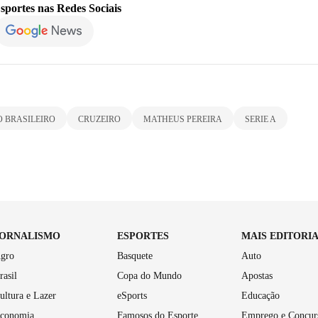
sportes
nas Redes Sociais
 BRASILEIRO
CRUZEIRO
MATHEUS PEREIRA
SERIE A
JORNALISMO
ESPORTES
MAIS EDITORI
gro
Basquete
Auto
rasil
Copa do Mundo
Apostas
ultura e Lazer
eSports
Educação
conomia
Famosos do Esporte
Emprego e Concur