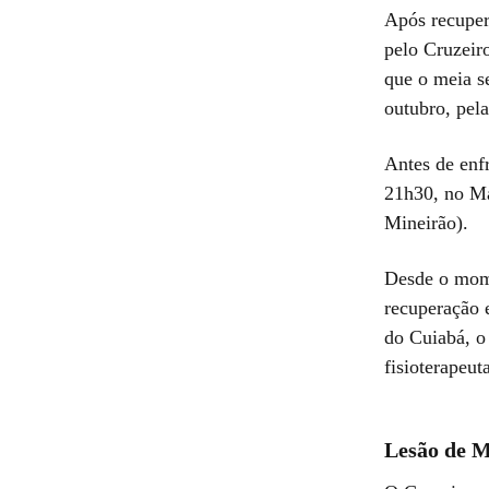
Após recuper
pelo Cruzeiro
que o meia s
outubro, pela
Antes de enfr
21h30, no Ma
Mineirão).
Desde o mome
recuperação 
do Cuiabá, o
fisioterapeut
Lesão de M