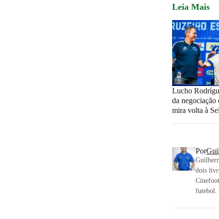
Leia Mais
Lucho Rodrígue
da negociação 
mira volta à Se
Por
Gui
Guilherm
dois liv
Cinefoo
futebol.