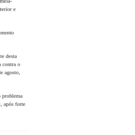
 meia-
terior e
tamento
te desta
a contra o
de agosto,
o problema
, após forte