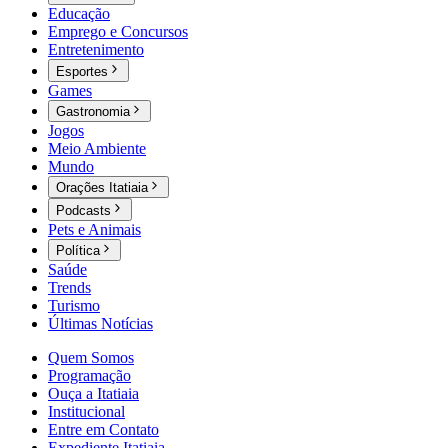
Educação
Emprego e Concursos
Entretenimento
Esportes
Games
Gastronomia
Jogos
Meio Ambiente
Mundo
Orações Itatiaia
Podcasts
Pets e Animais
Política
Saúde
Trends
Turismo
Últimas Notícias
Quem Somos
Programação
Ouça a Itatiaia
Institucional
Entre em Contato
Expediente Itatiaia