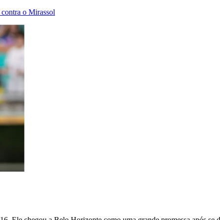
o contra o Mirassol
16. Ele chegou a Belo Horizonte como uma grande promessa após se d