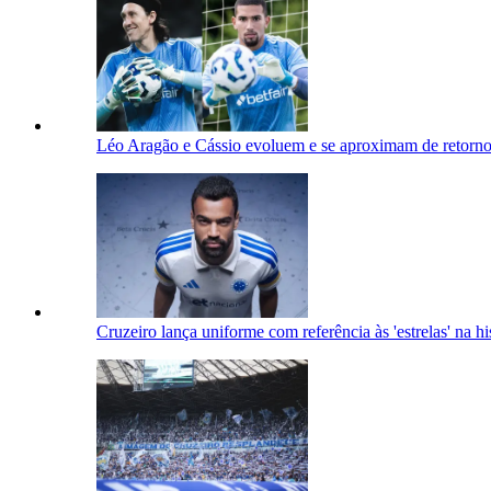
Léo Aragão e Cássio evoluem e se aproximam de retorno
Cruzeiro lança uniforme com referência às 'estrelas' na hi