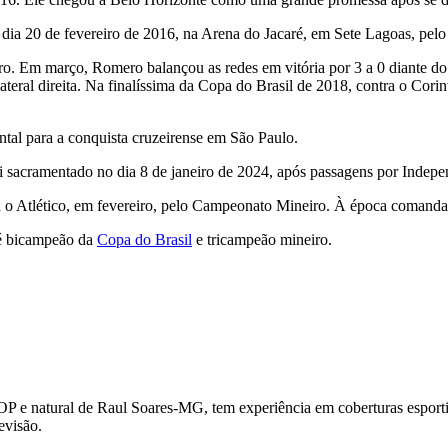
dia 20 de fevereiro de 2016, na Arena do Jacaré, em Sete Lagoas, pelo 
iro. Em março, Romero balançou as redes em vitória por 3 a 0 diante 
eral direita. Na finalíssima da Copa do Brasil de 2018, contra o Corint
ntal para a conquista cruzeirense em São Paulo.
i sacramentado no dia 8 de janeiro de 2024, após passagens por Ind
ra o Atlético, em fevereiro, pelo Campeonato Mineiro. À época coman
 é bicampeão da
Copa do Brasil
e tricampeão mineiro.
OP e natural de Raul Soares-MG, tem experiência em coberturas esportiv
evisão.