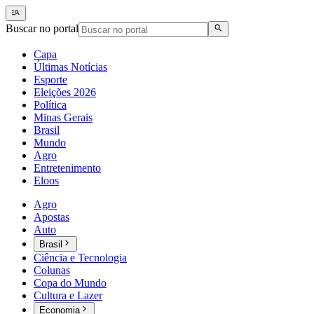
Buscar no portal
Capa
Últimas Notícias
Esporte
Eleições 2026
Política
Minas Gerais
Brasil
Mundo
Agro
Entretenimento
Eloos
Agro
Apostas
Auto
Brasil
Ciência e Tecnologia
Colunas
Copa do Mundo
Cultura e Lazer
Economia