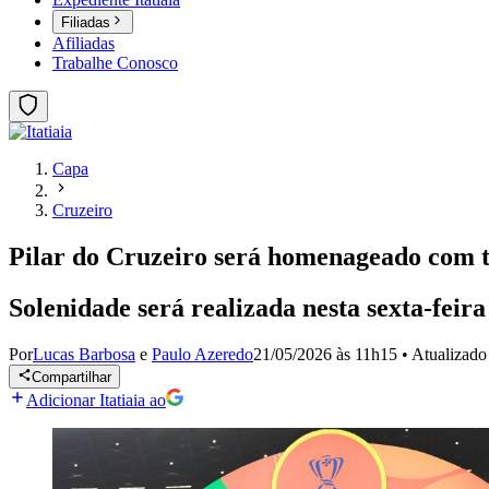
Filiadas
Afiliadas
Trabalhe Conosco
Capa
Cruzeiro
Pilar do Cruzeiro será homenageado com t
Solenidade será realizada nesta sexta-feir
Por
Lucas Barbosa
e
Paulo Azeredo
21/05/2026 às 11h15
•
Atualizad
Compartilhar
Adicionar Itatiaia ao