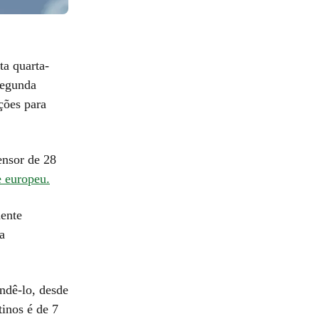
a quarta-
segunda
ções para
ensor de 28
e europeu.
mente
a
endê-lo, desde
tinos é de 7