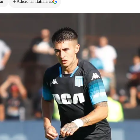
ar
Adicionar Itatiaia ao