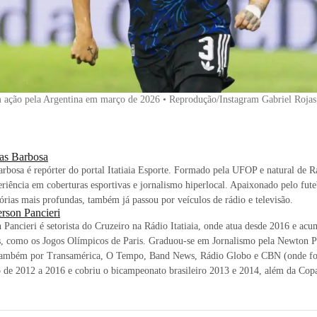
m ação pela Argentina em março de 2026 • Reprodução/Instagram Gabriel Roja
as Barbosa
rbosa é repórter do portal Itatiaia Esporte. Formado pela UFOP e natural de 
riência em coberturas esportivas e jornalismo hiperlocal. Apaixonado pelo futeb
tórias mais profundas, também já passou por veículos de rádio e televisão.
rson Pancieri
Pancieri é setorista do Cruzeiro na Rádio Itatiaia, onde atua desde 2016 e acu
s, como os Jogos Olímpicos de Paris. Graduou-se em Jornalismo pela Newton 
também por Transamérica, O Tempo, Band News, Rádio Globo e CBN (onde foi 
o de 2012 a 2016 e cobriu o bicampeonato brasileiro 2013 e 2014, além da Co