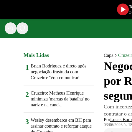
T
Ou
Mais Lidas
Capa
Cruzei
Negoc
Brian Rodríguez é direto após
1
negociação frustrada com
por R
Cruzeiro: 'Vou comunicar'
segun
Cruzeiro: Matheus Henrique
2
minimiza 'marcas da batalha' no
nariz e na canela
Com incerteza
contratar o a
Por
Lucas Barb
Wesley desembarca em BH para
3
03/06/2026 às 1
assinar contrato e reforçar ataque
do Cruzeiro