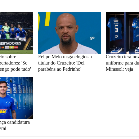
eto sobre
Felipe Melo rasga elogios a
Cruzeiro terá no
ertadores: 'Se
titular do Cruzeiro: 'Dei
uniforme para d
engo pode tudo'
parabéns ao Pedrinho'
Mirassol; veja
nça candidatura
eral