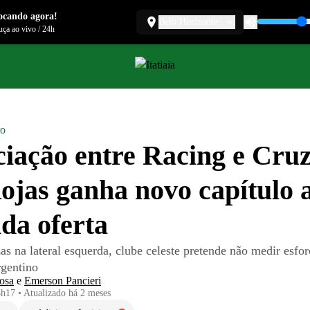
ocando agora!
Belo Horizonte
ça ao vivo
/
24h
ro
iação entre Racing e Cruz
ojas ganha novo capítulo 
da oferta
s na lateral esquerda, clube celeste pretende não medir esfor
rgentino
osa
e
Emerson Pancieri
8h17
•
Atualizado
há 2 meses