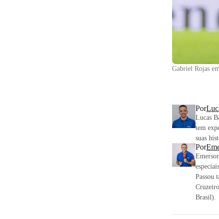
Gabriel Rojas e
Por
Luc
Lucas Ba
tem expe
suas his
Por
Eme
Emerson 
especiai
Passou 
Cruzeir
Brasil).