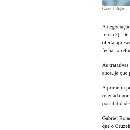
Gabriel Rojas e
A negociação
feira (3). D
oferta aprese
fechar o refo
As tratativa
anos, já que
A primeira p
rejeitada por
possibilidade
Gabriel Rojas
que o Cruzeir