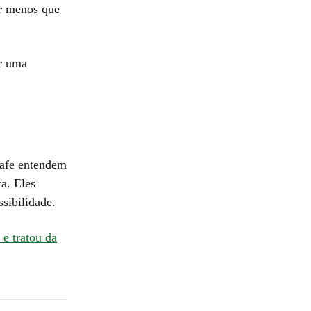
or menos que
er uma
stafe entendem
a. Eles
sibilidade.
e tratou da