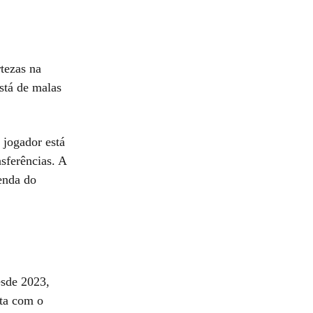
tezas na
stá de malas
 jogador está
sferências. A
enda do
esde 2023,
ta com o