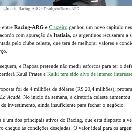
m ação pelo Racing-ARG
•
Divulgação/Racing-ARG
 entre
Racing-ARG e
Cruzeiro
ganhou um novo capítulo nest
e acordo com apuração da
Itatiaia
, os argentinos recusaram a 
ntada pelo clube celeste, que terá de melhorar valores e condi
rço.
s seguem, e Raposa pretende não medir esforços para ter o def
 perderá Kauã Prates e
Kaiki tem sido alvo de intenso interess
roposta foi de 4 milhões de dólares (R$ 20,4 milhões), prota
La Acadé.
No início da semana, a diretoria celeste aumentou 
 de investimento, ainda insuficiente para fechar o negócio.
 é um dos principais ativos do Racing, que está disposto a v
o chegue às condições desejadas. O valor ideal para os argen