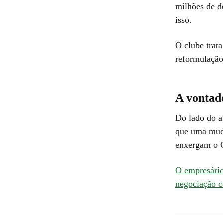
milhões de d
isso.
O clube trat
reformulação
A vontad
Do lado do at
que uma muda
enxergam o C
O empresário
negociação c