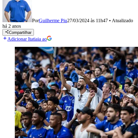
Por
Guilherme Piu
27/03/2024 às 11h47
•
Atualizado
há 2 anos
Compartilhar
Adicionar Itatiaia ao