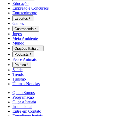
Educação
Emprego e Concursos
Entretenimento
Esportes
Games
Gastronomia
Jogos
Meio Ambiente
Mundo
Orações Itatiaia
Podcasts
Pets e Animais
Política
Saúde
Trends
Turismo
Últimas Notícias
Quem Somos
Programação
Ouça a Itatiaia
Institucional
Entre em Contato
Expediente Itatiaia