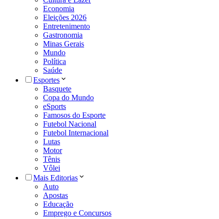
Economia
Eleições 2026
Entretenimento
Gastronomia
Minas Gerais
Mundo
Política
Saúde
Esportes
Basquete
Copa do Mundo
eSports
Famosos do Esporte
Futebol Nacional
Futebol Internacional
Lutas
Motor
Tênis
Vôlei
Mais Editorias
Auto
Apostas
Educação
Emprego e Concursos