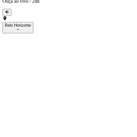
Ouça ao vivo
/
24h
Belo Horizonte