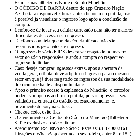
Estrelas nas bilheterias Norte e Sul do Mineirão.
O CÓDIGO DE BARRA dentro do app Cruzeiro Nação
Azul estará disponível 7 horas antes do início da partida, mas
é possível já visualizar o ingresso logo após a conclusão da
compra.
Lembre-se de levar seu celular carregado para não ter maiores
dificuldades de acessar seu ingresso.
Telefones com tela quebrada e/ou danificada não são
reconhecidos pelo leitor de ingresso.
O ingresso do sócio KIDS deverá ser resgatado no mesmo
setor do sócio responsável e após a compra do respectivo
ingresso do titular.
Caso deseje comprar ingressos extras, após a abertura da
venda geral, o titular deve adquirir o ingresso para o mesmo
setor em que já tiver resgatado os ingressos da sua modalidade
de sócio, mediante a disponibilidade.
Após o primeiro acesso à esplanada do Mineirão, o torcedor
poderá sair apenas ao fim da partida, pois o ingresso já será
validado na entrada do estádio ou estacionamento, e,
novamente depois, na catraca.
Chegue cedo, evite filas.
O atendimento na Central do Sócio no Mineirão (Bilheteria
Sul) é exclusivo ao sócio titular.
Atendimento exclusivo ao Sócio 5 Estrelas: (31) 40002161 -
Ligações e WhatsApp (segunda a sexta-feira, entre 8h e 18h).