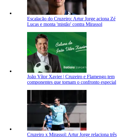
Escalação do Cruzeiro: Artur Jorge aciona Zé
Lucas e monta 'mistão' contra Mirassol
João Vítor Xavier | Cruzeiro e Flamengo tem
componentes que tornam o confronto especial
Cruzeiro x Mirassol: Artur Jorge relaciona três