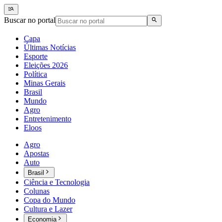
Buscar no portal
Capa
Últimas Notícias
Esporte
Eleições 2026
Política
Minas Gerais
Brasil
Mundo
Agro
Entretenimento
Eloos
Agro
Apostas
Auto
Brasil
Ciência e Tecnologia
Colunas
Copa do Mundo
Cultura e Lazer
Economia