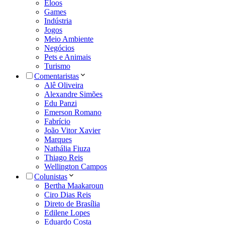
Eloos
Games
Indústria
Jogos
Meio Ambiente
Negócios
Pets e Animais
Turismo
Comentaristas
Alê Oliveira
Alexandre Simões
Edu Panzi
Emerson Romano
Fabrício
João Vitor Xavier
Marques
Nathália Fiuza
Thiago Reis
Wellington Campos
Colunistas
Bertha Maakaroun
Ciro Dias Reis
Direto de Brasília
Edilene Lopes
Eduardo Costa