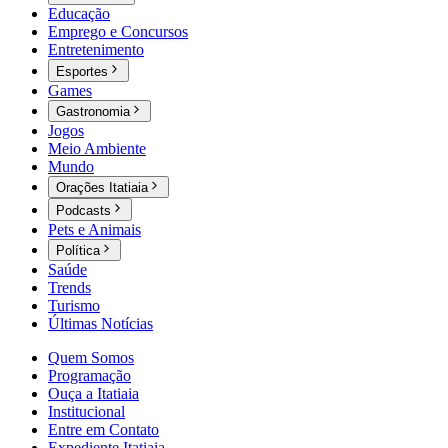
Educação
Emprego e Concursos
Entretenimento
Esportes
Games
Gastronomia
Jogos
Meio Ambiente
Mundo
Orações Itatiaia
Podcasts
Pets e Animais
Política
Saúde
Trends
Turismo
Últimas Notícias
Quem Somos
Programação
Ouça a Itatiaia
Institucional
Entre em Contato
Expediente Itatiaia