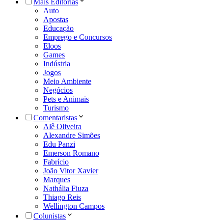
Mais Editorias
Auto
Apostas
Educação
Emprego e Concursos
Eloos
Games
Indústria
Jogos
Meio Ambiente
Negócios
Pets e Animais
Turismo
Comentaristas
Alê Oliveira
Alexandre Simões
Edu Panzi
Emerson Romano
Fabrício
João Vitor Xavier
Marques
Nathália Fiuza
Thiago Reis
Wellington Campos
Colunistas