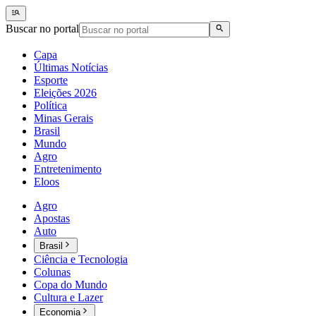
Buscar no portal
Capa
Últimas Notícias
Esporte
Eleições 2026
Política
Minas Gerais
Brasil
Mundo
Agro
Entretenimento
Eloos
Agro
Apostas
Auto
Brasil
Ciência e Tecnologia
Colunas
Copa do Mundo
Cultura e Lazer
Economia