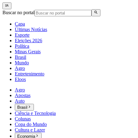
Buscar no portal
Capa
Últimas Notícias
Esporte
Eleições 2026
Política
Minas Gerais
Brasil
Mundo
Agro
Entretenimento
Eloos
Agro
Apostas
Auto
Brasil
Ciência e Tecnologia
Colunas
Copa do Mundo
Cultura e Lazer
Economia