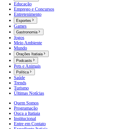
Educação
Emprego e Concursos
Entretenimento
Esportes
Games
Gastronomia
Jogos
Meio Ambiente
Mundo
Orações Itatiaia
Podcasts
Pets e Animais
Política
Saúde
Trends
Turismo
Últimas Notícias
Quem Somos
Programação
Ouça a Itatiaia
Institucional
Entre em Contato
Expediente Itatiaia