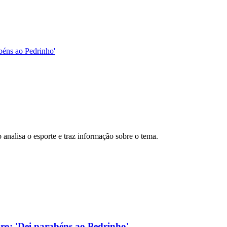
abéns ao Pedrinho'
analisa o esporte e traz informação sobre o tema.
eiro: 'Dei parabéns ao Pedrinho'