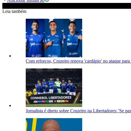
Adicionar Itatiaia ao
Leia também
Com reforços, Cruzeiro renova 'cardápio' no ataque para
Jornalista é direto sobre Cruzeiro na Libertadores: 'Se p