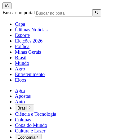
Buscar no portal
Capa
Últimas Notícias
Esporte
Eleições 2026
Política
Minas Gerais
Brasil
Mundo
Agro
Entretenimento
Eloos
Agro
Apostas
Auto
Brasil
Ciência e Tecnologia
Colunas
Copa do Mundo
Cultura e Lazer
Economia