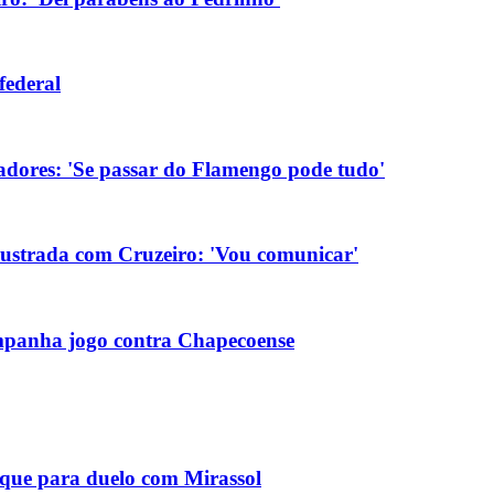
federal
tadores: 'Se passar do Flamengo pode tudo'
rustrada com Cruzeiro: 'Vou comunicar'
ompanha jogo contra Chapecoense
aque para duelo com Mirassol