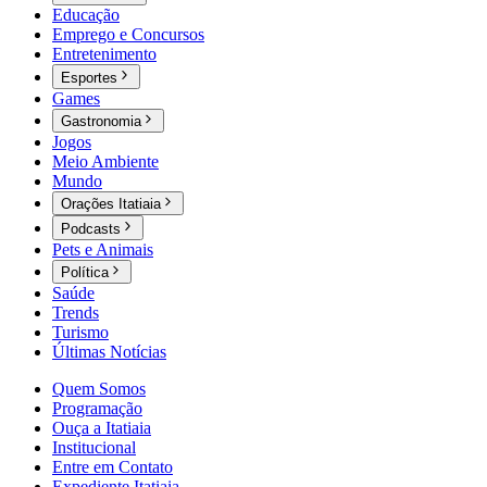
Educação
Emprego e Concursos
Entretenimento
Esportes
Games
Gastronomia
Jogos
Meio Ambiente
Mundo
Orações Itatiaia
Podcasts
Pets e Animais
Política
Saúde
Trends
Turismo
Últimas Notícias
Quem Somos
Programação
Ouça a Itatiaia
Institucional
Entre em Contato
Expediente Itatiaia