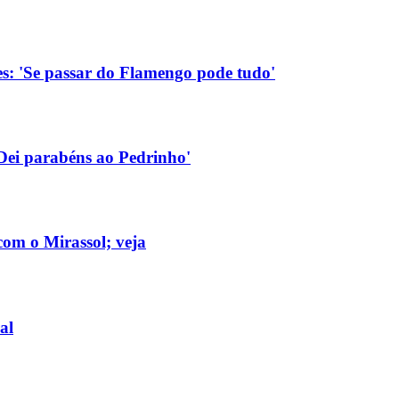
res: 'Se passar do Flamengo pode tudo'
 'Dei parabéns ao Pedrinho'
com o Mirassol; veja
al