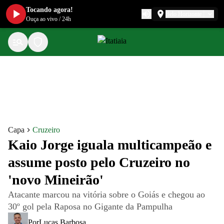
Tocando agora!
Belo Horizonte
Ouça ao vivo
/
24h
Capa
Cruzeiro
Kaio Jorge iguala multicampeão e
assume posto pelo Cruzeiro no
'novo Mineirão'
Atacante marcou na vitória sobre o Goiás e chegou ao
30º gol pela Raposa no Gigante da Pampulha
Por
Lucas Barbosa