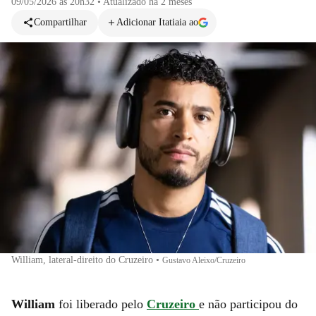
09/05/2026 às 20h32
•
Atualizado
há 2 meses
Compartilhar
Adicionar Itatiaia ao
William, lateral-direito do Cruzeiro
•
Gustavo Aleixo/Cruzeiro
William
foi liberado pelo
Cruzeiro
e não participou do