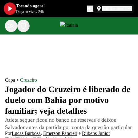
Tocando agora!
Belo Horizonte
Ouça ao vivo
/
24h
Capa
Cruzeiro
Jogador do Cruzeiro é liberado de
duelo com Bahia por motivo
familiar; veja detalhes
Atleta sequer ficou no banco de reservas e deixou
Salvador antes da partida por conta da questão particular
Por
Lucas Barbosa
,
Emerson Pancieri
e
Rubens Junior