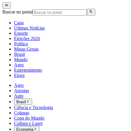
Buscar no portal
Capa
Últimas Notícias
Esporte
Eleições 2026
Política
Minas Gerais
Brasil
Mundo
Agro
Entretenimento
Eloos
Agro
Apostas
Auto
Brasil
Ciência e Tecnologia
Colunas
Copa do Mundo
Cultura e Lazer
Economia