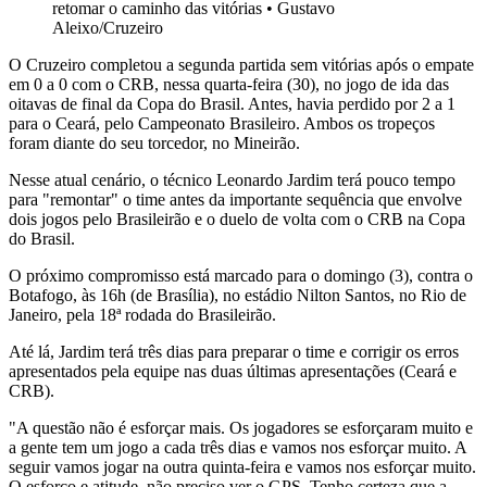
retomar o caminho das vitórias
•
Gustavo
Aleixo/Cruzeiro
O Cruzeiro completou a segunda partida sem vitórias após o empate
em 0 a 0 com o CRB, nessa quarta-feira (30), no jogo de ida das
oitavas de final da Copa do Brasil. Antes, havia perdido por 2 a 1
para o Ceará, pelo Campeonato Brasileiro. Ambos os tropeços
foram diante do seu torcedor, no Mineirão.
Nesse atual cenário, o técnico Leonardo Jardim terá pouco tempo
para "remontar" o time antes da importante sequência que envolve
dois jogos pelo Brasileirão e o duelo de volta com o CRB na Copa
do Brasil.
O próximo compromisso está marcado para o domingo (3), contra o
Botafogo, às 16h (de Brasília), no estádio Nilton Santos, no Rio de
Janeiro, pela 18ª rodada do Brasileirão.
Até lá, Jardim terá três dias para preparar o time e corrigir os erros
apresentados pela equipe nas duas últimas apresentações (Ceará e
CRB).
"A questão não é esforçar mais. Os jogadores se esforçaram muito e
a gente tem um jogo a cada três dias e vamos nos esforçar muito. A
seguir vamos jogar na outra quinta-feira e vamos nos esforçar muito.
O esforço e atitude, não preciso ver o GPS. Tenho certeza que a