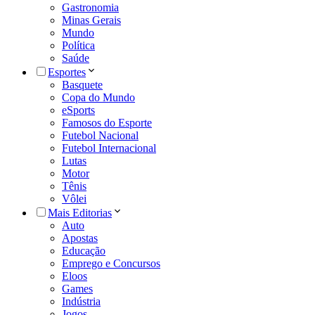
Gastronomia
Minas Gerais
Mundo
Política
Saúde
Esportes
Basquete
Copa do Mundo
eSports
Famosos do Esporte
Futebol Nacional
Futebol Internacional
Lutas
Motor
Tênis
Vôlei
Mais Editorias
Auto
Apostas
Educação
Emprego e Concursos
Eloos
Games
Indústria
Jogos