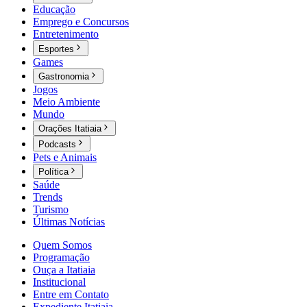
Educação
Emprego e Concursos
Entretenimento
Esportes
Games
Gastronomia
Jogos
Meio Ambiente
Mundo
Orações Itatiaia
Podcasts
Pets e Animais
Política
Saúde
Trends
Turismo
Últimas Notícias
Quem Somos
Programação
Ouça a Itatiaia
Institucional
Entre em Contato
Expediente Itatiaia