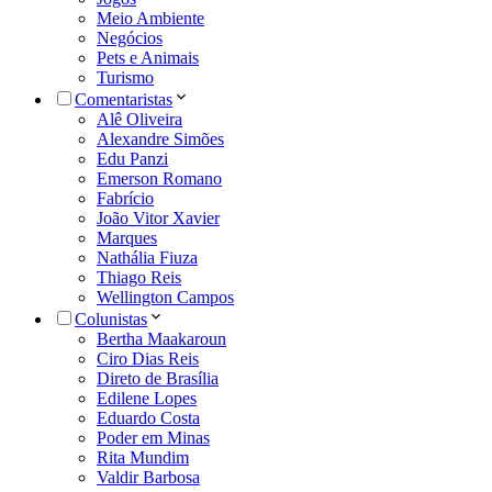
Meio Ambiente
Negócios
Pets e Animais
Turismo
Comentaristas
Alê Oliveira
Alexandre Simões
Edu Panzi
Emerson Romano
Fabrício
João Vitor Xavier
Marques
Nathália Fiuza
Thiago Reis
Wellington Campos
Colunistas
Bertha Maakaroun
Ciro Dias Reis
Direto de Brasília
Edilene Lopes
Eduardo Costa
Poder em Minas
Rita Mundim
Valdir Barbosa