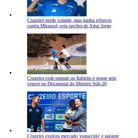
Cruzeiro perde volante, mas ganha reforços
contra Mirassol; veja opções de Artur Jorge
Cruzeiro cede empate ao Itabirito e segue sem
vencer no Decagonal do Mineiro Sub-20
Cruzeiro explora mercado 'esquecido' e garante