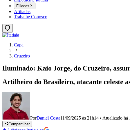
Filiadas
Afiliadas
Trabalhe Conosco
Capa
Cruzeiro
Iluminado: Kaio Jorge, do Cruzeiro, assu
Artilheiro do Brasileiro, atacante celest
Por
Daniel Costa
11/09/2025 às 21h14
•
Atualizado
há 
Compartilhar