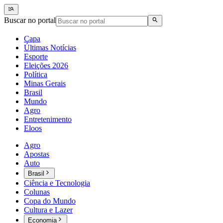
Buscar no portal
Capa
Últimas Notícias
Esporte
Eleições 2026
Política
Minas Gerais
Brasil
Mundo
Agro
Entretenimento
Eloos
Agro
Apostas
Auto
Brasil
Ciência e Tecnologia
Colunas
Copa do Mundo
Cultura e Lazer
Economia