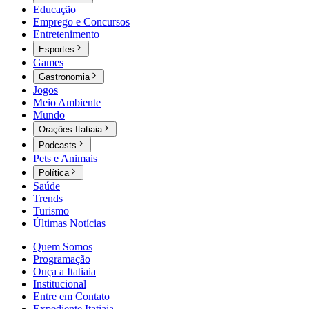
Educação
Emprego e Concursos
Entretenimento
Esportes
Games
Gastronomia
Jogos
Meio Ambiente
Mundo
Orações Itatiaia
Podcasts
Pets e Animais
Política
Saúde
Trends
Turismo
Últimas Notícias
Quem Somos
Programação
Ouça a Itatiaia
Institucional
Entre em Contato
Expediente Itatiaia