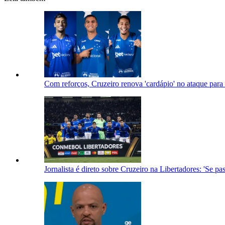
Com reforços, Cruzeiro renova 'cardápio' no ataque para
Jornalista é direto sobre Cruzeiro na Libertadores: 'Se p