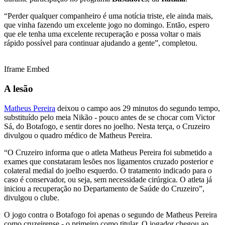
“Perder qualquer companheiro é uma notícia triste, ele ainda mais,
que vinha fazendo um excelente jogo no domingo. Então, espero
que ele tenha uma excelente recuperação e possa voltar o mais
rápido possível para continuar ajudando a gente”, completou.
Iframe Embed
A lesão
Matheus Pereira
deixou o campo aos 29 minutos do segundo tempo,
substituído pelo meia Nikão - pouco antes de se chocar com Victor
Sá, do Botafogo, e sentir dores no joelho. Nesta terça, o Cruzeiro
divulgou o quadro médico de Matheus Pereira.
“O Cruzeiro informa que o atleta Matheus Pereira foi submetido a
exames que constataram lesões nos ligamentos cruzado posterior e
colateral medial do joelho esquerdo. O tratamento indicado para o
caso é conservador, ou seja, sem necessidade cirúrgica. O atleta já
iniciou a recuperação no Departamento de Saúde do Cruzeiro”,
divulgou o clube.
O jogo contra o Botafogo foi apenas o segundo de Matheus Pereira
como cruzeirense - o primeiro como titular. O jogador chegou ao