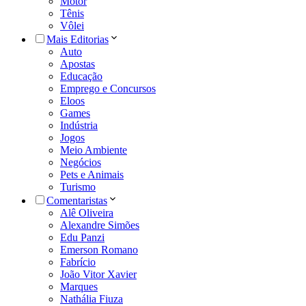
Motor
Tênis
Vôlei
Mais Editorias
Auto
Apostas
Educação
Emprego e Concursos
Eloos
Games
Indústria
Jogos
Meio Ambiente
Negócios
Pets e Animais
Turismo
Comentaristas
Alê Oliveira
Alexandre Simões
Edu Panzi
Emerson Romano
Fabrício
João Vitor Xavier
Marques
Nathália Fiuza