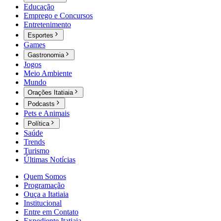
Educação
Emprego e Concursos
Entretenimento
Esportes
Games
Gastronomia
Jogos
Meio Ambiente
Mundo
Orações Itatiaia
Podcasts
Pets e Animais
Política
Saúde
Trends
Turismo
Últimas Notícias
Quem Somos
Programação
Ouça a Itatiaia
Institucional
Entre em Contato
Expediente Itatiaia