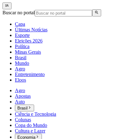
Buscar no portal
Capa
Últimas Notícias
Esporte
Eleições 2026
Política
Minas Gerais
Brasil
Mundo
Agro
Entretenimento
Eloos
Agro
Apostas
Auto
Brasil
Ciência e Tecnologia
Colunas
Copa do Mundo
Cultura e Lazer
Economia