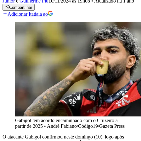
Junior
e
Guilherme Piu
10/11/2024 às 19h08
•
Atualizado
há 1 ano
Compartilhar
Adicionar Itatiaia ao
Gabigol tem acordo encaminhado com o Cruzeiro a
partir de 2025
•
André Fabiano/Código19/Gazeta Press
O atacante Gabigol confirmou neste domingo (10), logo após