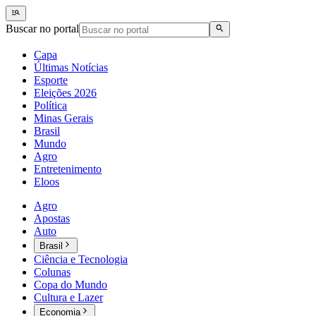
Buscar no portal
Capa
Últimas Notícias
Esporte
Eleições 2026
Política
Minas Gerais
Brasil
Mundo
Agro
Entretenimento
Eloos
Agro
Apostas
Auto
Brasil
Ciência e Tecnologia
Colunas
Copa do Mundo
Cultura e Lazer
Economia