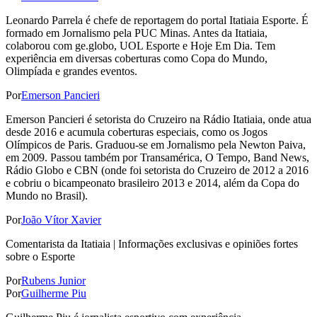
Leonardo Parrela é chefe de reportagem do portal Itatiaia Esporte. É
formado em Jornalismo pela PUC Minas. Antes da Itatiaia,
colaborou com ge.globo, UOL Esporte e Hoje Em Dia. Tem
experiência em diversas coberturas como Copa do Mundo,
Olimpíada e grandes eventos.
Por
Emerson Pancieri
Emerson Pancieri é setorista do Cruzeiro na Rádio Itatiaia, onde atua
desde 2016 e acumula coberturas especiais, como os Jogos
Olímpicos de Paris. Graduou-se em Jornalismo pela Newton Paiva,
em 2009. Passou também por Transamérica, O Tempo, Band News,
Rádio Globo e CBN (onde foi setorista do Cruzeiro de 2012 a 2016
e cobriu o bicampeonato brasileiro 2013 e 2014, além da Copa do
Mundo no Brasil).
Por
João Vítor Xavier
Comentarista da Itatiaia | Informações exclusivas e opiniões fortes
sobre o Esporte
Por
Rubens Junior
Por
Guilherme Piu