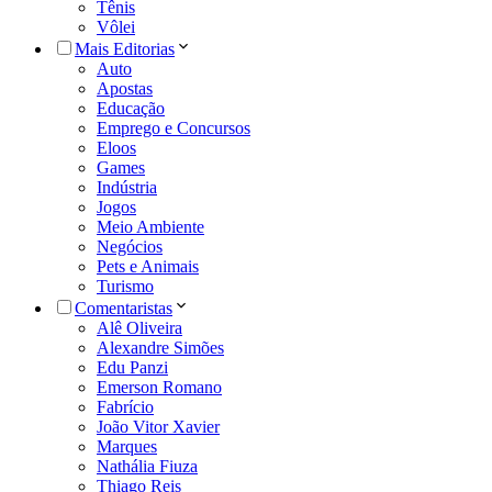
Tênis
Vôlei
Mais Editorias
Auto
Apostas
Educação
Emprego e Concursos
Eloos
Games
Indústria
Jogos
Meio Ambiente
Negócios
Pets e Animais
Turismo
Comentaristas
Alê Oliveira
Alexandre Simões
Edu Panzi
Emerson Romano
Fabrício
João Vitor Xavier
Marques
Nathália Fiuza
Thiago Reis