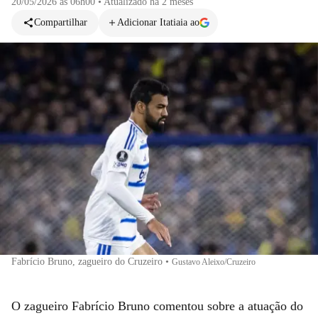
20/05/2026 às 06h00
•
Atualizado
há 2 meses
Compartilhar
Adicionar Itatiaia ao
Fabrício Bruno, zagueiro do Cruzeiro
•
Gustavo Aleixo/Cruzeiro
O zagueiro Fabrício Bruno comentou sobre a atuação do