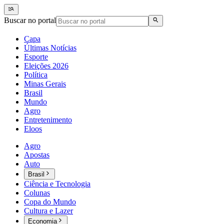
Buscar no portal
Capa
Últimas Notícias
Esporte
Eleições 2026
Política
Minas Gerais
Brasil
Mundo
Agro
Entretenimento
Eloos
Agro
Apostas
Auto
Brasil
Ciência e Tecnologia
Colunas
Copa do Mundo
Cultura e Lazer
Economia