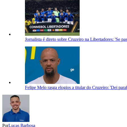
Jornalista é direto sobre Cruzeiro na Libertadores: 'Se p
Felipe Melo rasga elogios a titular do Cruzeiro: 'Dei par
Por
Lucas Barbosa