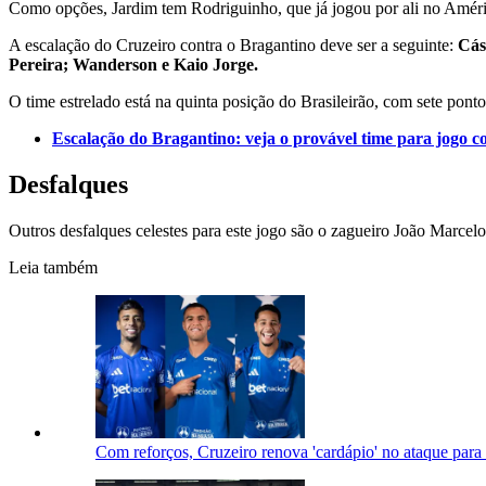
Como opções, Jardim tem Rodriguinho, que já jogou por ali no Améri
A escalação do Cruzeiro contra o Bragantino deve ser a seguinte:
Cás
Pereira; Wanderson e Kaio Jorge.
O time estrelado está na quinta posição do Brasileirão, com sete pont
Escalação do Bragantino: veja o provável time para jogo 
Desfalques
Outros desfalques celestes para este jogo são o zagueiro João Marcel
Leia também
Com reforços, Cruzeiro renova 'cardápio' no ataque para