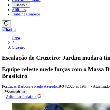
Filiadas
Afiliadas
Trabalhe Conosco
Capa
Cruzeiro
Escalação do Cruzeiro: Jardim mudará tim
Equipe celeste mede forças com o Massa Br
Brasileiro
Por
Lucas Barbosa
e
Paulo Azeredo
19/04/2025 às 19h44
•
Atualizad
Compartilhar
Adicionar Itatiaia ao