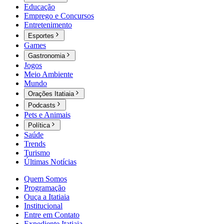
Educação
Emprego e Concursos
Entretenimento
Esportes
Games
Gastronomia
Jogos
Meio Ambiente
Mundo
Orações Itatiaia
Podcasts
Pets e Animais
Política
Saúde
Trends
Turismo
Últimas Notícias
Quem Somos
Programação
Ouça a Itatiaia
Institucional
Entre em Contato
Expediente Itatiaia