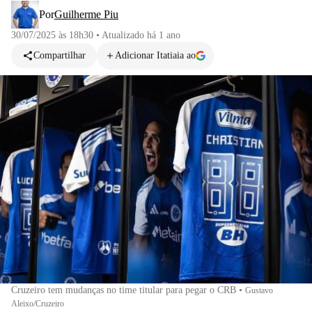
Por
Guilherme Piu
30/07/2025 às 18h30
•
Atualizado
há 1 ano
Compartilhar
Adicionar Itatiaia ao
Cruzeiro tem mudanças no time titular para pegar o CRB
•
Gustavo
Aleixo/Cruzeiro