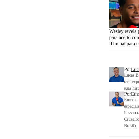
Wesley revela 
para acerto co
‘Um pai para 
Por
Luc
Lucas Ba
tem expe
suas his
Por
Eme
Emerson 
especiai
Passou 
Cruzeir
Brasil).