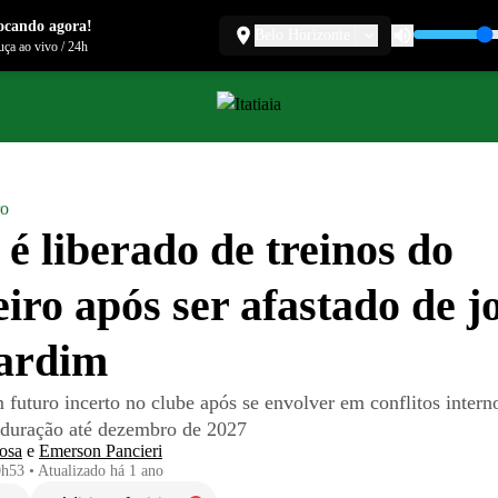
ocando agora!
Belo Horizonte
ça ao vivo
/
24h
ro
é liberado de treinos do
iro após ser afastado de j
Jardim
futuro incerto no clube após se envolver em conflitos intern
 duração até dezembro de 2027
osa
e
Emerson Pancieri
0h53
•
Atualizado
há 1 ano