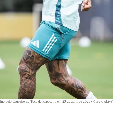
ino pelo Cruzeiro na Toca da Raposa II em 23 de abril de 2025
•
Gustavo Aleixo/