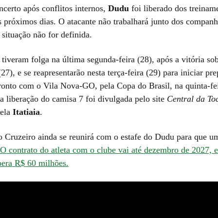
ncerto após conflitos internos,
Dudu
foi liberado dos treinam
s próximos dias. O atacante não trabalhará junto dos companh
situação não for definida.
tiveram folga na última segunda-feira (28), após a vitória so
7), e se reapresentarão nesta terça-feira (29) para iniciar pr
ronto com o Vila Nova-GO, pela Copa do Brasil, na quinta-fei
a liberação do camisa 7 foi divulgada pelo site
Central da To
pela
Itatiaia
.
do Cruzeiro ainda se reunirá com o estafe do Dudu para que u
O contrato do atleta com o clube vai até dezembro de 2027, 
upera R$ 60 milhões.