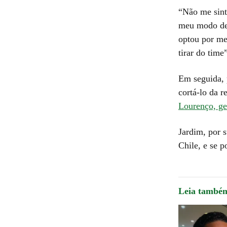
“Não me sinto
meu modo de 
optou por me 
tirar do tim
Em seguida, 
cortá-lo da r
Lourenço, ges
Jardim, por 
Chile, e se p
Leia també