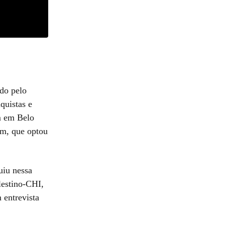
ado pelo
quistas e
m em Belo
im, que optou
uiu nessa
lestino-CHI,
 entrevista