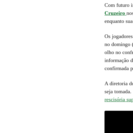
Com futuro i
Cruzeiro
no
enquanto sua 
Os jogadores 
no domingo (2
olho no conf
informação d
confirmada 
A diretoria 
seja tomada.
rescisória s