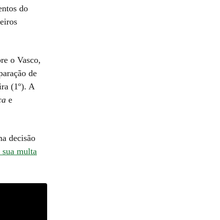
entos do
eiros
bre o Vasco,
eparação de
ra (1º). A
ca
e
ma decisão
e sua multa