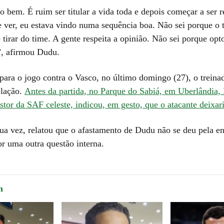
 bem. É ruim ser titular a vida toda e depois começar a ser 
ver, eu estava vindo numa sequência boa. Não sei porque o t
tirar do time. A gente respeita a opinião. Não sei porque op
e”, afirmou Dudu.
para o jogo contra o Vasco, no último domingo (27), o treina
elação.
Antes da partida, no Parque do Sabiá, em Uberlândia,
tor da SAF celeste, indicou, em gesto, que o atacante deixar
sua vez, relatou que o afastamento de Dudu não se deu pela en
or uma outra questão interna.
m