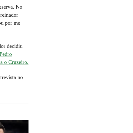
reserva. No
reinador
tou por me
dor decidiu
 Pedro
ia o Cruzeiro.
trevista no