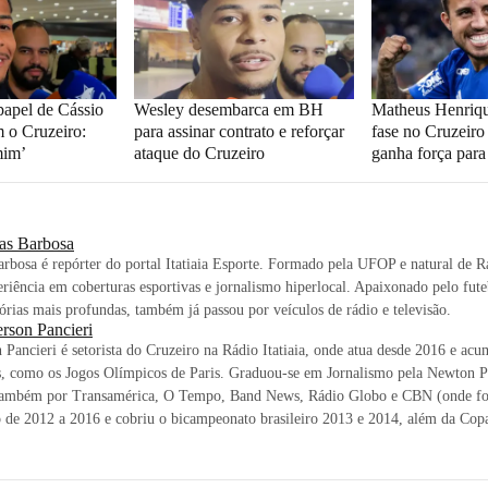
papel de Cássio
Wesley desembarca em BH
Matheus Henriqu
m o Cruzeiro:
para assinar contrato e reforçar
fase no Cruzeiro
mim’
ataque do Cruzeiro
ganha força para
as Barbosa
rbosa é repórter do portal Itatiaia Esporte. Formado pela UFOP e natural de 
riência em coberturas esportivas e jornalismo hiperlocal. Apaixonado pelo futeb
tórias mais profundas, também já passou por veículos de rádio e televisão.
rson Pancieri
Pancieri é setorista do Cruzeiro na Rádio Itatiaia, onde atua desde 2016 e acu
s, como os Jogos Olímpicos de Paris. Graduou-se em Jornalismo pela Newton 
também por Transamérica, O Tempo, Band News, Rádio Globo e CBN (onde foi 
o de 2012 a 2016 e cobriu o bicampeonato brasileiro 2013 e 2014, além da Co