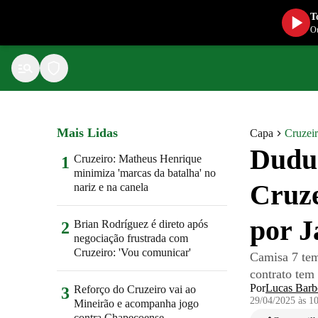
T
Ou
Mais Lidas
Capa
Cruzei
Dudu 
Cruzeiro: Matheus Henrique
1
minimiza 'marcas da batalha' no
Cruze
nariz e na canela
por 
Brian Rodríguez é direto após
2
negociação frustrada com
Cruzeiro: 'Vou comunicar'
Camisa 7 tem 
contrato tem
Por
Lucas Barb
Reforço do Cruzeiro vai ao
3
29/04/2025 às 1
Mineirão e acompanha jogo
contra Chapecoense