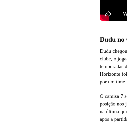
Dudu no 
Dudu chegou 
clube, o jog
temporadas d
Horizonte fo
por um time m
O camisa 7 s
posição nos 
na última qu
após a partid