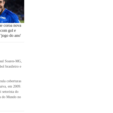
e coroa nova
 com gol e
 'jogo do ano'
Raul Soares-MG,
ol brasileiro e
mula coberturas
Paiva, em 2009.
setorista do
pa do Mundo no