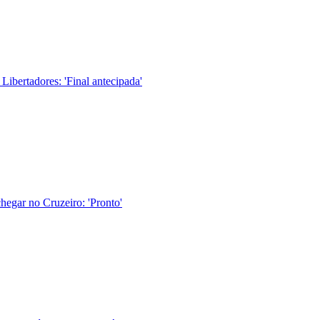
ibertadores: 'Final antecipada'
hegar no Cruzeiro: 'Pronto'