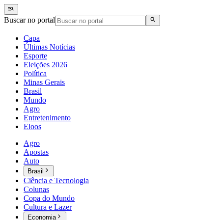
Buscar no portal
Capa
Últimas Notícias
Esporte
Eleições 2026
Política
Minas Gerais
Brasil
Mundo
Agro
Entretenimento
Eloos
Agro
Apostas
Auto
Brasil
Ciência e Tecnologia
Colunas
Copa do Mundo
Cultura e Lazer
Economia