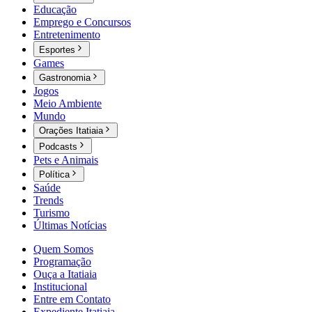
Educação
Emprego e Concursos
Entretenimento
Esportes
Games
Gastronomia
Jogos
Meio Ambiente
Mundo
Orações Itatiaia
Podcasts
Pets e Animais
Política
Saúde
Trends
Turismo
Últimas Notícias
Quem Somos
Programação
Ouça a Itatiaia
Institucional
Entre em Contato
Expediente Itatiaia