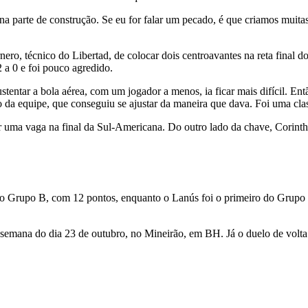
a parte de construção. Se eu for falar um pecado, é que criamos muitas
o, técnico do Libertad, de colocar dois centroavantes na reta final do j
a 0 e foi pouco agredido.
sustentar a bola aérea, com um jogador a menos, ia ficar mais difícil.
o da equipe, que conseguiu se ajustar da maneira que dava. Foi uma cla
 uma vaga na final da Sul-Americana. Do outro lado da chave, Corinth
 do Grupo B, com 12 pontos, enquanto o Lanús foi o primeiro do Grupo 
 semana do dia 23 de outubro, no Mineirão, em BH. Já o duelo de volt