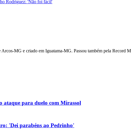
o Rodríguez: 'Não foi fácil'
l de Arcos-MG e criado em Iguatama-MG. Passou também pela Record M
no ataque para duelo com Mirassol
eiro: 'Dei parabéns ao Pedrinho'