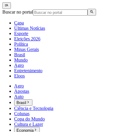
Buscar no portal
Capa
Últimas Notícias
Esporte
Eleições 2026
Política
Minas Gerais
Brasil
Mundo
Agro
Entretenimento
Eloos
Agro
Apostas
Auto
Brasil
Ciência e Tecnologia
Colunas
Copa do Mundo
Cultura e Lazer
Economia