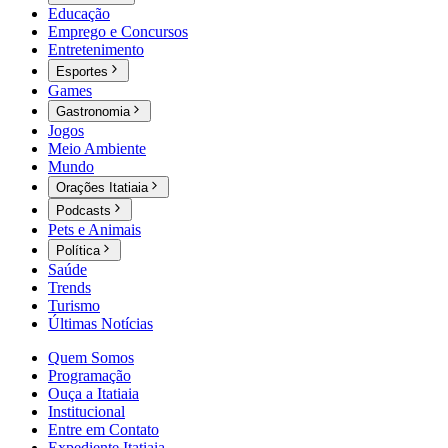
Educação
Emprego e Concursos
Entretenimento
Esportes
Games
Gastronomia
Jogos
Meio Ambiente
Mundo
Orações Itatiaia
Podcasts
Pets e Animais
Política
Saúde
Trends
Turismo
Últimas Notícias
Quem Somos
Programação
Ouça a Itatiaia
Institucional
Entre em Contato
Expediente Itatiaia