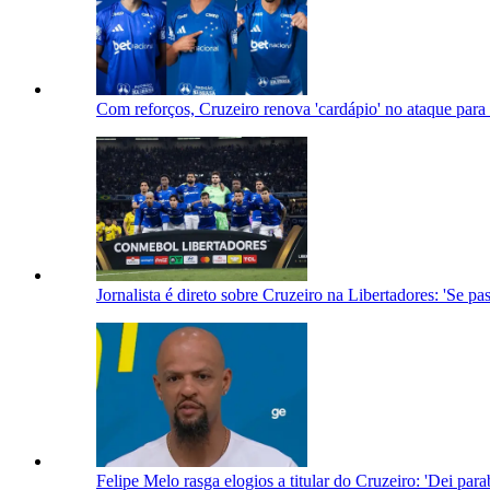
Com reforços, Cruzeiro renova 'cardápio' no ataque para
Jornalista é direto sobre Cruzeiro na Libertadores: 'Se p
Felipe Melo rasga elogios a titular do Cruzeiro: 'Dei par