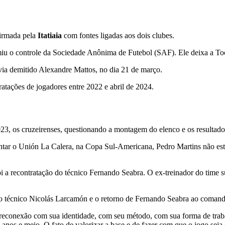
irmada pela
Itatiaia
com fontes ligadas aos dois clubes.
u o controle da Sociedade Anônima de Futebol (SAF). Ele deixa a Toc
via demitido Alexandre Mattos, no dia 21 de março.
atações de jogadores entre 2022 e abril de 2024.
23, os cruzeirenses, questionando a montagem do elenco e os resultados
rentar o Unión La Calera, na Copa Sul-Americana, Pedro Martins não e
i a recontratação do técnico Fernando Seabra. O ex-treinador do time s
o técnico Nicolás Larcamón e o retorno de Fernando Seabra ao comand
 reconexão com sua identidade, com seu método, com sua forma de traba
 anos e meio. O fato de valorizar a base e de fazer com que o jogo seja 