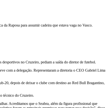
a da Raposa para assumir cadeira que estava vaga no Vasco.
 desportivos no Cruzeiro, pediam a saída do diretor de futebol.
steve com a delegação. Representaram a diretoria o CEO Gabriel Lima
ub-20, depois de deixar o clube com destino ao Red Bull Bragantino,
o técnico do Cruzeiro.
lhar. Acreditamos que o Seabra, além da figura profissional que
coletivo foram as principais premissas para tomar essa decisão”, disse