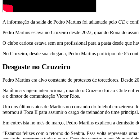
A informação da saída de Pedro Martins foi adiantada pelo
GE
e conf
Pedro Martins estava no Cruzeiro desde 2022, quando Ronaldo assumi
O clube carioca estava sem um profissional para a pasta desde que ha
No Cruzeiro, desde sua chegada, Pedro Martins participou de 65 contr
Desgaste no Cruzeiro
Pedro Martins era alvo constante de protestos de torcedores. Desde 20
Na última viagem internacional, quando o Cruzeiro foi ao Chile enf
e o diretor de comunicação Victor Rios.
Um dos últimos atos de Martins no comando do futebol cruzeirense fo
retornou à Toca II para assumir o cargo de treinador do time principal.
Em entrevista no mês de março, Pedro Martins explicou a demissão d
“Estamos felizes com o retorno do Seabra. Essa volta representa uma
construiu, representa tudo o que o Cruzeiro construiu nos últimos dois