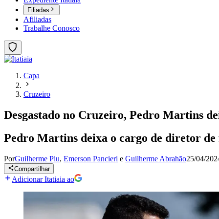
Filiadas
Afiliadas
Trabalhe Conosco
Capa
Cruzeiro
Desgastado no Cruzeiro, Pedro Martins dei
Pedro Martins deixa o cargo de diretor d
Por
Guilherme Piu
,
Emerson Pancieri
e
Guilherme Abrahão
25/04/202
Compartilhar
Adicionar Itatiaia ao