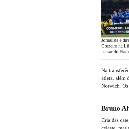
Jornalista é dir
Cruzeiro na Lib
passar do Flam
Na transferê
atleta, além
Norwich. Os 
Bruno Al
Cria das cat
celeste, mas