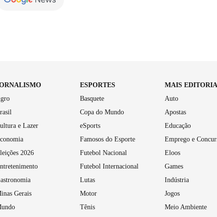
JORNALISMO
ESPORTES
MAIS EDITORI
gro
Basquete
Auto
rasil
Copa do Mundo
Apostas
ultura e Lazer
eSports
Educação
conomia
Famosos do Esporte
Emprego e Concur
leições 2026
Futebol Nacional
Eloos
ntretenimento
Futebol Internacional
Games
astronomia
Lutas
Indústria
inas Gerais
Motor
Jogos
undo
Tênis
Meio Ambiente