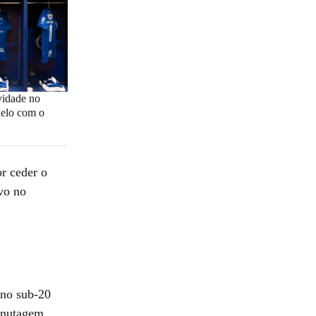
vidade no
uelo com o
r ceder o
vo no
 no sub-20
minutagem