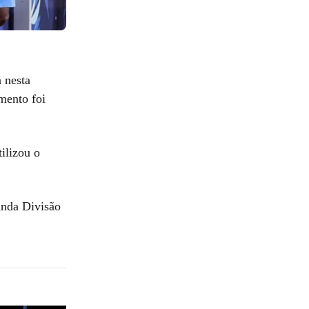
 nesta
mento foi
ilizou o
unda Divisão