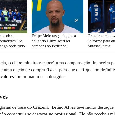
eto sobre
Felipe Melo rasga elogios a
Cruzeiro terá no
ertadores: 'Se
titular do Cruzeiro: 'Dei
uniforme para d
engo pode tudo'
parabéns ao Pedrinho'
Mirassol; veja
ncia, o clube mineiro receberá uma compensação financeira po
 de uma opção de compra fixada para que ele fique em definiti
valores foram mantidos sob sigilo.
ves
egorias de base do Cruzeiro, Bruno Alves teve muito destaque
 não conseguiu se destacar no profissional. Ele não recebeu 