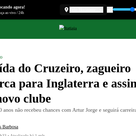
ocando agora!
Belo Horizonte
ça ao vivo
/
24h
ro
ída do Cruzeiro, zagueiro
ca para Inglaterra e assi
ovo clube
0 anos não recebeu chances com Artur Jorge e seguirá carreir
s Barbosa
2h33
•
Atualizado
há 1 mês