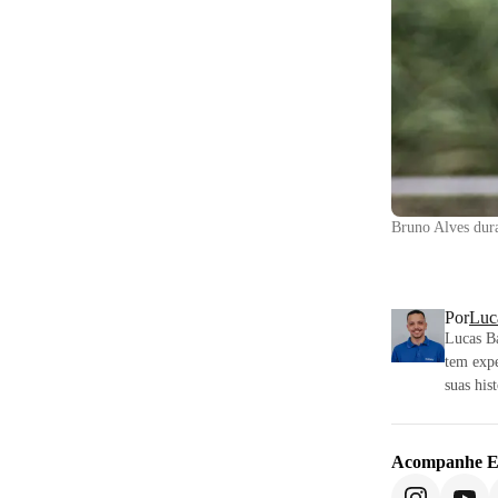
Bruno Alves dura
Por
Luc
Lucas Ba
tem expe
suas his
Acompanhe
E