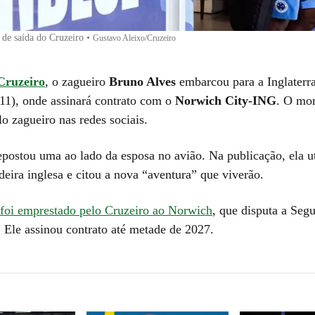
 de saída do Cruzeiro
•
Gustavo Aleixo/Cruzeiro
Cruzeiro
, o zagueiro
Bruno Alves
embarcou para a Inglaterra
(11), onde assinará contrato com o
Norwich City-ING
. O mo
lo zagueiro nas redes sociais.
epostou uma ao lado da esposa no avião. Na publicação, ela ut
eira inglesa e citou a nova “aventura” que viverão.
foi emprestado pelo Cruzeiro ao Norwich
, que disputa a Seg
. Ele assinou contrato até metade de 2027.