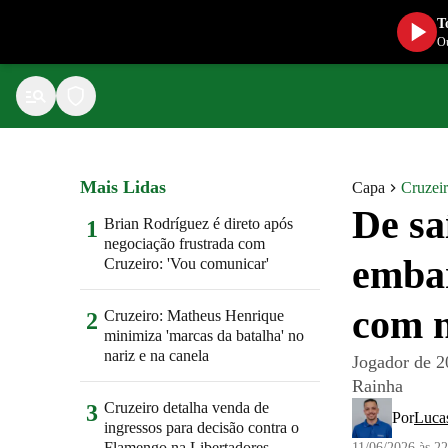
T
Ou
Mais Lidas
Capa
Cruzei
De sa
Brian Rodríguez é direto após
1
negociação frustrada com
embar
Cruzeiro: 'Vou comunicar'
com n
Cruzeiro: Matheus Henrique
2
minimiza 'marcas da batalha' no
nariz e na canela
Jogador de 2
Rainha
Cruzeiro detalha venda de
3
Por
Luca
ingressos para decisão contra o
Flamengo na Libertadores
11/06/2026 às 2