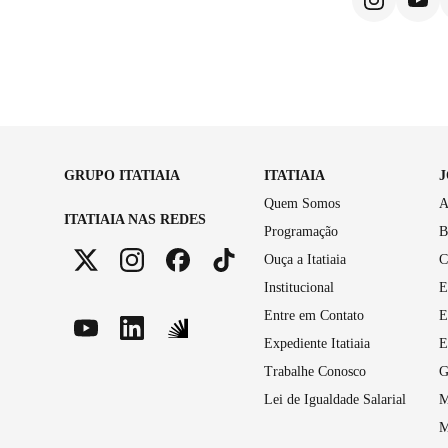
GRUPO ITATIAIA
ITATIAIA
Quem Somos
A
ITATIAIA NAS REDES
Programação
B
Ouça a Itatiaia
C
Institucional
E
Entre em Contato
E
Expediente Itatiaia
E
Trabalhe Conosco
G
Lei de Igualdade Salarial
M
M