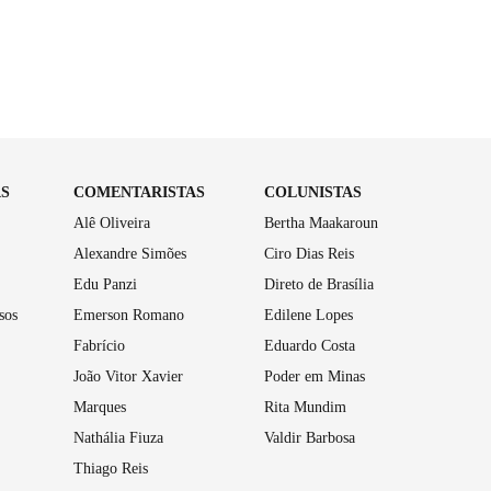
AS
COMENTARISTAS
COLUNISTAS
Alê Oliveira
Bertha Maakaroun
Alexandre Simões
Ciro Dias Reis
Edu Panzi
Direto de Brasília
sos
Emerson Romano
Edilene Lopes
Fabrício
Eduardo Costa
João Vitor Xavier
Poder em Minas
Marques
Rita Mundim
Nathália Fiuza
Valdir Barbosa
Thiago Reis