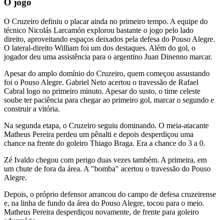
O jogo
O Cruzeiro definiu o placar ainda no primeiro tempo. A equipe do
técnico Nicolás Larcamón explorou bastante o jogo pelo lado
direito, aproveitando espaços deixados pela defesa do Pouso Alegre.
O lateral-direito William foi um dos destaques. Além do gol, o
jogador deu uma assistência para o argentino Juan Dinenno marcar.
Apesar do amplo domínio do Cruzeiro, quem começou assustando
foi o Pouso Alegre. Gabriel Neto acertou o travessão de Rafael
Cabral logo no primeiro minuto. Apesar do susto, o time celeste
soube ter paciência para chegar ao primeiro gol, marcar o segundo e
construir a vitória.
Na segunda etapa, o Cruzeiro seguiu dominando. O meia-atacante
Matheus Pereira perdeu um pênalti e depois desperdiçou uma
chance na frente do goleiro Thiago Braga. Era a chance do 3 a 0.
Zé Ivaldo chegou com perigo duas vezes também. A primeira, em
um chute de fora da área. A "bomba" acertou o travessão do Pouso
Alegre.
Depois, o próprio defensor arrancou do campo de defesa cruzeirense
e, na linha de fundo da área do Pouso Alegre, tocou para o meio.
Matheus Pereira desperdiçou novamente, de frente para goleiro