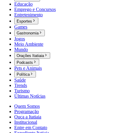
Educação
Emprego e Concursos
Entretenimento
Esportes
Games
Gastronomia
Jogos
Meio Ambiente
Mundo
Orações Itatiaia
Podcasts
Pets e Animais
Política
Saúde
Trends
Turismo
Últimas Notícias
Quem Somos
Programação
Ouça a Itatiaia
Institucional
Entre em Contato
Expediente Itatiaia