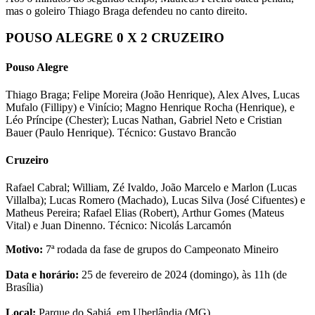
mas o goleiro Thiago Braga defendeu no canto direito.
POUSO ALEGRE 0 X 2 CRUZEIRO
Pouso Alegre
Thiago Braga; Felipe Moreira (João Henrique), Alex Alves, Lucas
Mufalo (Fillipy) e Vinício; Magno Henrique Rocha (Henrique), e
Léo Príncipe (Chester); Lucas Nathan, Gabriel Neto e Cristian
Bauer (Paulo Henrique). Técnico: Gustavo Brancão
Cruzeiro
Rafael Cabral; William, Zé Ivaldo, João Marcelo e Marlon (Lucas
Villalba); Lucas Romero (Machado), Lucas Silva (José Cifuentes) e
Matheus Pereira; Rafael Elias (Robert), Arthur Gomes (Mateus
Vital) e Juan Dinenno. Técnico: Nicolás Larcamón
Motivo:
7ª rodada da fase de grupos do Campeonato Mineiro
Data e horário:
25 de fevereiro de 2024 (domingo), às 11h (de
Brasília)
Local:
Parque do Sabiá, em Uberlândia (MG)