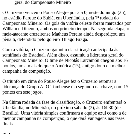
geral do Campeonato Mineiro
O Cruzeiro venceu o Pouso Alegre por 2 a 0, neste domingo (25),
no estádio Parque do Sabiá, em Uberlândia, pela 7ª rodada do
Campeonato Mineiro. Os gols da vitória celeste foram marcados por
William e Dinenno, ambos no primeiro tempo. Na segunda etapa, o
meia-atacante cruzeirense Matheus Pereira ainda desperdiçou um
pênalti, defendido pelo goleiro Thiago Braga.
Com a vitória, o Cruzeiro garantiu classificação antecipada às
semifinais do Estadual. Além disso, assumiu a liderança geral do
Campeonato Mineiro. O time de Nicolás Larcamón chegou aos 16
pontos, um a mais do que o América (15), antigo dono da melhor
campanha da competição.
O triunfo em cima do Pouso Alegre fez o Cruzeiro retomar a
liderança do Grupo A. O Tombense é o segundo na chave, com 15
pontos em sete jogos.
Na última rodada da fase de classificação, o Cruzeiro enfrentará o
Uberlândia, no Mineirão, no próximo sábado (2), às 16h30 (de
Brasília). Uma vitória simples confirmará a equipe azul como a de
melhor campanha na competição, o que dará vantagens nas fases
finais.