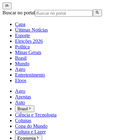
Buscar no portal
Capa
Últimas Notícias
Esporte
Eleições 2026
Política
Minas Gerais
Brasil
Mundo
Agro
Entretenimento
Eloos
Agro
Apostas
Auto
Brasil
Ciência e Tecnologia
Colunas
Copa do Mundo
Cultura e Lazer
Economia