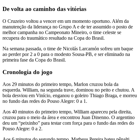
De volta ao caminho das vitórias
O Cruzeiro voltou a vencer em um momento oportuno. Além da
manutenção da liderança no Grupo A e de ter assumido o posto de
melhor campanha no Campeonato Mineiro, o time celeste se
recupera do traumático resultado na Copa do Brasil.
Na semana passada, o time de Nicolás Larcamón sofreu um baque
ao perder por 2 a 0 para o modesto Sousa-PB, e ser eliminado na
primeira fase da Copa do Brasil.
Cronologia do jogo
Aos 29 minutos do primeiro tempo, Marlon cruzou bola da
esquerda. William, na segunda trave, dominou no peito e chutou. A
bola desviou em Vinício, enganou o goleiro Thiago Braga, e morreu
no fundo das redes do Pouso Alegre: 0 a 1.
Aos 40 minutos do primeiro tempo, William apareceu pela direita,
cruzou para o meio da área e encontrou Juan Dinenno. O argentino
deu um “peixinho” para testar com força para o fundo das redes do
Pouso Alegre: 0 a 2.
Aos 6 minutos do segundo tempo, Matheus Pereira bateu pênalti,