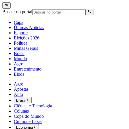
Buscar no portal
Capa
Últimas Notícias
Esporte
Eleições 2026
Política
Minas Gerais
Brasil
Mundo
Agro
Entretenimento
Eloos
Agro
Apostas
Auto
Brasil
Ciência e Tecnologia
Colunas
Copa do Mundo
Cultura e Lazer
Economia