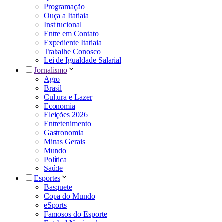
Programação
Ouça a Itatiaia
Institucional
Entre em Contato
Expediente Itatiaia
Trabalhe Conosco
Lei de Igualdade Salarial
Jornalismo
Agro
Brasil
Cultura e Lazer
Economia
Eleições 2026
Entretenimento
Gastronomia
Minas Gerais
Mundo
Política
Saúde
Esportes
Basquete
Copa do Mundo
eSports
Famosos do Esporte