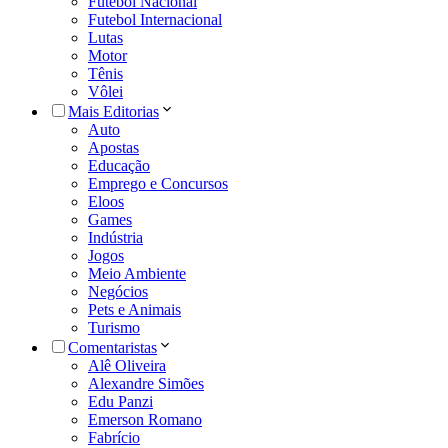
Futebol Nacional
Futebol Internacional
Lutas
Motor
Tênis
Vôlei
Mais Editorias
Auto
Apostas
Educação
Emprego e Concursos
Eloos
Games
Indústria
Jogos
Meio Ambiente
Negócios
Pets e Animais
Turismo
Comentaristas
Alê Oliveira
Alexandre Simões
Edu Panzi
Emerson Romano
Fabrício