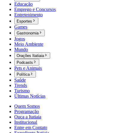
Educação
Emprego e Concursos
Entretenimento
Esportes
Games
Gastronomia
Jogos
Meio Ambiente
Mundo
Orações Itatiaia
Podcasts
Pets e Animais
Política
Saúde
Trends
Turismo
Últimas Notícias
Quem Somos
Programação
Ouça a Itatiaia
Institucional
Entre em Contato
Expediente Itatiaia