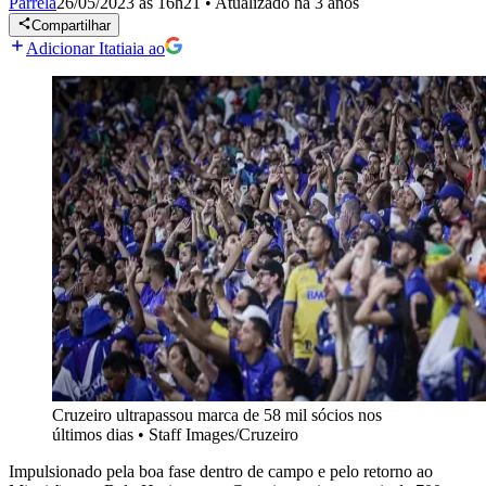
Parrela
26/05/2023 às 16h21
•
Atualizado
há 3 anos
Compartilhar
Adicionar Itatiaia ao
Cruzeiro ultrapassou marca de 58 mil sócios nos
últimos dias
•
Staff Images/Cruzeiro
Impulsionado pela boa fase dentro de campo e pelo retorno ao