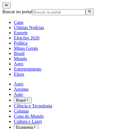
Buscar no portal
Capa
Últimas Notícias
Esporte
Eleições 2026
Política
Minas Gerais
Brasil
Mundo
Agro
Entretenimento
Eloos
Agro
Apostas
Auto
Brasil
Ciência e Tecnologia
Colunas
Copa do Mundo
Cultura e Lazer
Economia