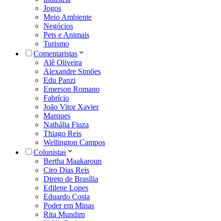
Jogos
Meio Ambiente
Negócios
Pets e Animais
Turismo
Comentaristas
Alê Oliveira
Alexandre Simões
Edu Panzi
Emerson Romano
Fabrício
João Vitor Xavier
Marques
Nathália Fiuza
Thiago Reis
Wellington Campos
Colunistas
Bertha Maakaroun
Ciro Dias Reis
Direto de Brasília
Edilene Lopes
Eduardo Costa
Poder em Minas
Rita Mundim