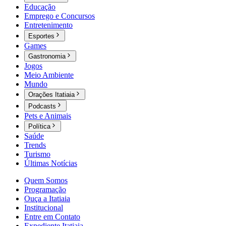
Educação
Emprego e Concursos
Entretenimento
Esportes
Games
Gastronomia
Jogos
Meio Ambiente
Mundo
Orações Itatiaia
Podcasts
Pets e Animais
Política
Saúde
Trends
Turismo
Últimas Notícias
Quem Somos
Programação
Ouça a Itatiaia
Institucional
Entre em Contato
Expediente Itatiaia