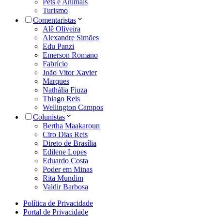
Pets e Animais
Turismo
Comentaristas
Alê Oliveira
Alexandre Simões
Edu Panzi
Emerson Romano
Fabrício
João Vitor Xavier
Marques
Nathália Fiuza
Thiago Reis
Wellington Campos
Colunistas
Bertha Maakaroun
Ciro Dias Reis
Direto de Brasília
Edilene Lopes
Eduardo Costa
Poder em Minas
Rita Mundim
Valdir Barbosa
Política de Privacidade
Portal de Privacidade