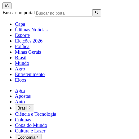
Buscar no portal
Capa
Últimas Notícias
Esporte
Eleições 2026
Política
Minas Gerais
Brasil
Mundo
Agro
Entretenimento
Eloos
Agro
Apostas
Auto
Brasil
Ciência e Tecnologia
Colunas
Copa do Mundo
Cultura e Lazer
Economia