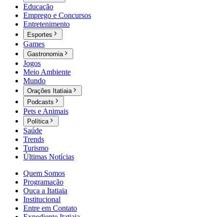
Educação
Emprego e Concursos
Entretenimento
Esportes
Games
Gastronomia
Jogos
Meio Ambiente
Mundo
Orações Itatiaia
Podcasts
Pets e Animais
Política
Saúde
Trends
Turismo
Últimas Notícias
Quem Somos
Programação
Ouça a Itatiaia
Institucional
Entre em Contato
Expediente Itatiaia