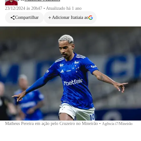
23/12/2024 às 20h47
•
Atualizado
há 1 ano
Compartilhar
Adicionar Itatiaia ao
Matheus Pereira em ação pelo Cruzeiro no Mineirão
•
Agência i7/Mineirão