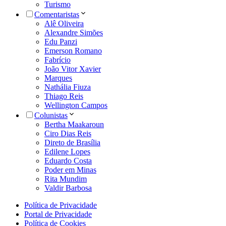
Turismo
Comentaristas
Alê Oliveira
Alexandre Simões
Edu Panzi
Emerson Romano
Fabrício
João Vitor Xavier
Marques
Nathália Fiuza
Thiago Reis
Wellington Campos
Colunistas
Bertha Maakaroun
Ciro Dias Reis
Direto de Brasília
Edilene Lopes
Eduardo Costa
Poder em Minas
Rita Mundim
Valdir Barbosa
Política de Privacidade
Portal de Privacidade
Política de Cookies