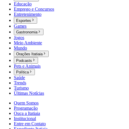
Educação
Emprego e Concursos
Entretenimento
Esportes
Games
Gastronomia
Jogos
Meio Ambiente
Mundo
Orações Itatiaia
Podcasts
Pets e Animais
Política
Saúde
Trends
Turismo
Últimas Notícias
Quem Somos
Programação
Ouça a Itatiaia
Institucional
Entre em Contato
Expediente Itatiaia