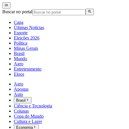
Buscar no portal
Capa
Últimas Notícias
Esporte
Eleições 2026
Política
Minas Gerais
Brasil
Mundo
Agro
Entretenimento
Eloos
Agro
Apostas
Auto
Brasil
Ciência e Tecnologia
Colunas
Copa do Mundo
Cultura e Lazer
Economia