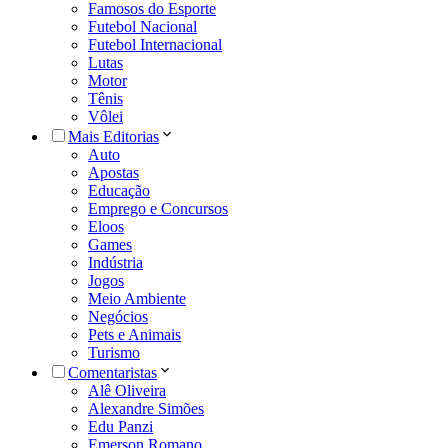
Famosos do Esporte
Futebol Nacional
Futebol Internacional
Lutas
Motor
Tênis
Vôlei
Mais Editorias
Auto
Apostas
Educação
Emprego e Concursos
Eloos
Games
Indústria
Jogos
Meio Ambiente
Negócios
Pets e Animais
Turismo
Comentaristas
Alê Oliveira
Alexandre Simões
Edu Panzi
Emerson Romano