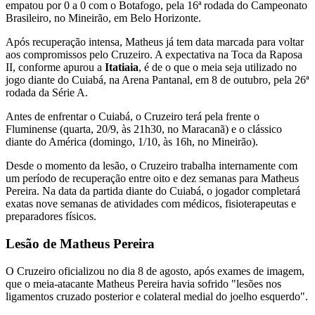
empatou por 0 a 0 com o Botafogo, pela 16ª rodada do Campeonato
Brasileiro, no Mineirão, em Belo Horizonte.
Após recuperação intensa, Matheus já tem data marcada para voltar
aos compromissos pelo Cruzeiro. A expectativa na Toca da Raposa
II, conforme apurou a
Itatiaia
, é de o que o meia seja utilizado no
jogo diante do Cuiabá, na Arena Pantanal, em 8 de outubro, pela 26ª
rodada da Série A.
Antes de enfrentar o Cuiabá, o Cruzeiro terá pela frente o
Fluminense (quarta, 20/9, às 21h30, no Maracanã) e o clássico
diante do América (domingo, 1/10, às 16h, no Mineirão).
Desde o momento da lesão, o Cruzeiro trabalha internamente com
um período de recuperação entre oito e dez semanas para Matheus
Pereira. Na data da partida diante do Cuiabá, o jogador completará
exatas nove semanas de atividades com médicos, fisioterapeutas e
preparadores físicos.
Lesão de Matheus Pereira
O Cruzeiro oficializou no dia 8 de agosto, após exames de imagem,
que o meia-atacante Matheus Pereira havia sofrido "lesões nos
ligamentos cruzado posterior e colateral medial do joelho esquerdo".