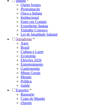
Itatiaia
Quem Somos
Programação
Ouça a Itatiaia
Institucional
Entre em Contato
Expediente Itatiaia
Trabalhe Conosco
Lei de Igualdade Salarial
Jornalismo
Agro
Brasil
Cultura e Lazer
Economia
Eleições 2026
Entretenimento
Gastronomia
Minas Gerais
Mundo
Política
Saúde
Esportes
Basquete
Copa do Mundo
eSports