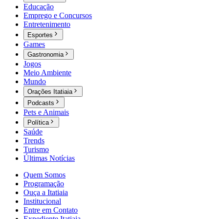
Educação
Emprego e Concursos
Entretenimento
Esportes
Games
Gastronomia
Jogos
Meio Ambiente
Mundo
Orações Itatiaia
Podcasts
Pets e Animais
Política
Saúde
Trends
Turismo
Últimas Notícias
Quem Somos
Programação
Ouça a Itatiaia
Institucional
Entre em Contato
Expediente Itatiaia