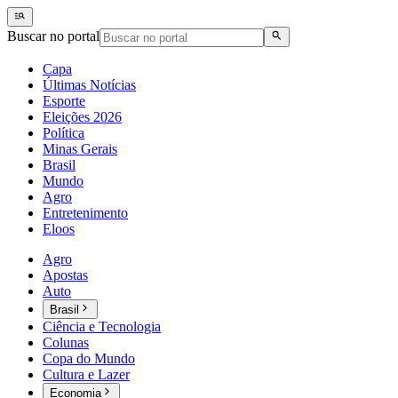
Buscar no portal
Capa
Últimas Notícias
Esporte
Eleições 2026
Política
Minas Gerais
Brasil
Mundo
Agro
Entretenimento
Eloos
Agro
Apostas
Auto
Brasil
Ciência e Tecnologia
Colunas
Copa do Mundo
Cultura e Lazer
Economia