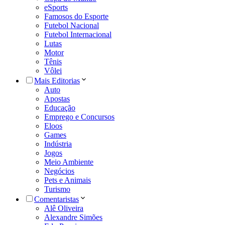
eSports
Famosos do Esporte
Futebol Nacional
Futebol Internacional
Lutas
Motor
Tênis
Vôlei
Mais Editorias
Auto
Apostas
Educação
Emprego e Concursos
Eloos
Games
Indústria
Jogos
Meio Ambiente
Negócios
Pets e Animais
Turismo
Comentaristas
Alê Oliveira
Alexandre Simões