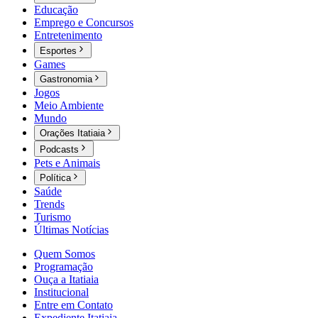
Educação
Emprego e Concursos
Entretenimento
Esportes
Games
Gastronomia
Jogos
Meio Ambiente
Mundo
Orações Itatiaia
Podcasts
Pets e Animais
Política
Saúde
Trends
Turismo
Últimas Notícias
Quem Somos
Programação
Ouça a Itatiaia
Institucional
Entre em Contato
Expediente Itatiaia