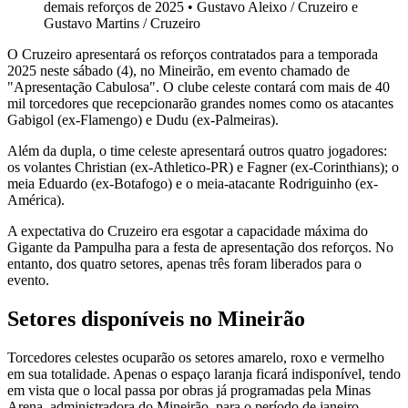
demais reforços de 2025
•
Gustavo Aleixo / Cruzeiro e
Gustavo Martins / Cruzeiro
O Cruzeiro apresentará os reforços contratados para a temporada
2025 neste sábado (4), no Mineirão, em evento chamado de
"Apresentação Cabulosa". O clube celeste contará com mais de 40
mil torcedores que recepcionarão grandes nomes como os atacantes
Gabigol (ex-Flamengo) e Dudu (ex-Palmeiras).
Além da dupla, o time celeste apresentará outros quatro jogadores:
os volantes Christian (ex-Athletico-PR) e Fagner (ex-Corinthians); o
meia Eduardo (ex-Botafogo) e o meia-atacante Rodriguinho (ex-
América).
A expectativa do Cruzeiro era esgotar a capacidade máxima do
Gigante da Pampulha para a festa de apresentação dos reforços. No
entanto, dos quatro setores, apenas três foram liberados para o
evento.
Setores disponíveis no Mineirão
Torcedores celestes ocuparão os setores amarelo, roxo e vermelho
em sua totalidade. Apenas o espaço laranja ficará indisponível, tendo
em vista que o local passa por obras já programadas pela Minas
Arena, administradora do Mineirão, para o período de janeiro.