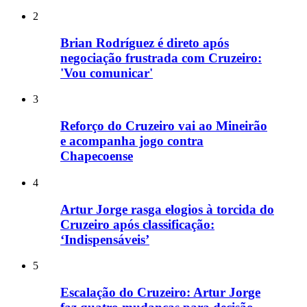
2
Brian Rodríguez é direto após
negociação frustrada com Cruzeiro:
'Vou comunicar'
3
Reforço do Cruzeiro vai ao Mineirão
e acompanha jogo contra
Chapecoense
4
Artur Jorge rasga elogios à torcida do
Cruzeiro após classificação:
‘Indispensáveis’
5
Escalação do Cruzeiro: Artur Jorge