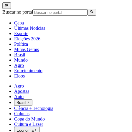
Buscar no portal
Capa
Últimas Notícias
Esporte
Eleições 2026
Política
Minas Gerais
Brasil
Mundo
Agro
Entretenimento
Eloos
Agro
Apostas
Auto
Brasil
Ciência e Tecnologia
Colunas
Copa do Mundo
Cultura e Lazer
Economia