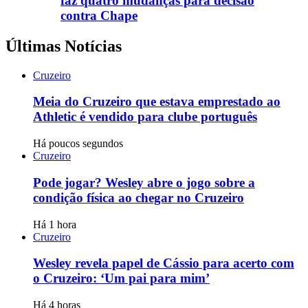
faz quatro mudanças para decisão
contra Chape
Últimas Notícias
Cruzeiro
Meia do Cruzeiro que estava emprestado ao
Athletic é vendido para clube português
Há poucos segundos
Cruzeiro
Pode jogar? Wesley abre o jogo sobre a
condição física ao chegar no Cruzeiro
Há 1 hora
Cruzeiro
Wesley revela papel de Cássio para acerto com
o Cruzeiro: ‘Um pai para mim’
Há 4 horas