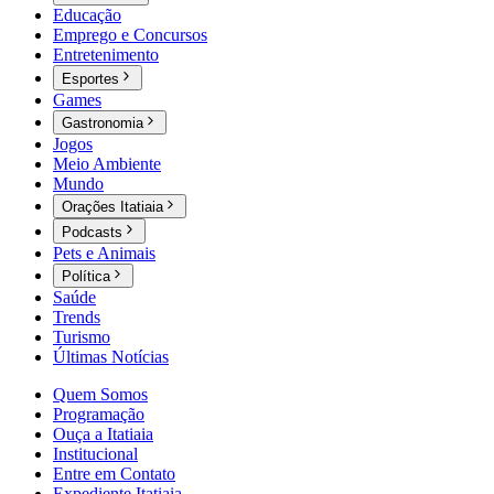
Educação
Emprego e Concursos
Entretenimento
Esportes
Games
Gastronomia
Jogos
Meio Ambiente
Mundo
Orações Itatiaia
Podcasts
Pets e Animais
Política
Saúde
Trends
Turismo
Últimas Notícias
Quem Somos
Programação
Ouça a Itatiaia
Institucional
Entre em Contato
Expediente Itatiaia