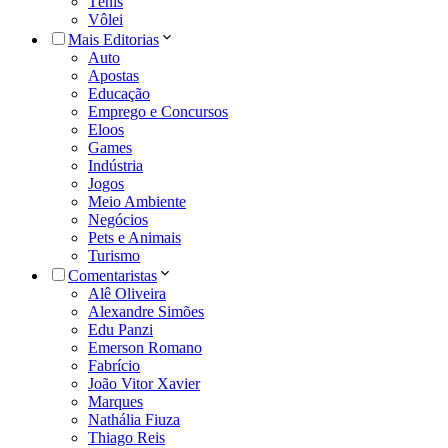
Tênis
Vôlei
Mais Editorias
Auto
Apostas
Educação
Emprego e Concursos
Eloos
Games
Indústria
Jogos
Meio Ambiente
Negócios
Pets e Animais
Turismo
Comentaristas
Alê Oliveira
Alexandre Simões
Edu Panzi
Emerson Romano
Fabrício
João Vitor Xavier
Marques
Nathália Fiuza
Thiago Reis