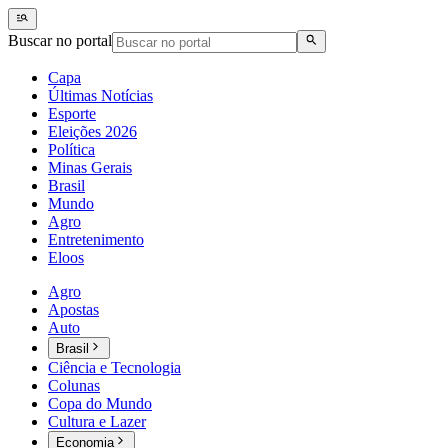
Buscar no portal
Capa
Últimas Notícias
Esporte
Eleições 2026
Política
Minas Gerais
Brasil
Mundo
Agro
Entretenimento
Eloos
Agro
Apostas
Auto
Brasil
Ciência e Tecnologia
Colunas
Copa do Mundo
Cultura e Lazer
Economia