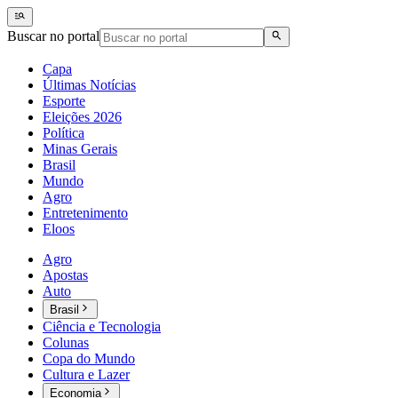
Buscar no portal
Capa
Últimas Notícias
Esporte
Eleições 2026
Política
Minas Gerais
Brasil
Mundo
Agro
Entretenimento
Eloos
Agro
Apostas
Auto
Brasil
Ciência e Tecnologia
Colunas
Copa do Mundo
Cultura e Lazer
Economia