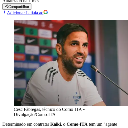
Atualizado
há 1 mês
Compartilhar
Adicionar Itatiaia ao
Cesc Fàbregas, técnico do Como-ITA
•
Divulgação/Como-ITA
Determinado em contratar
Kaiki
, o
Como-ITA
tem um "agente