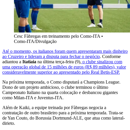
Cesc Fàbregas em treinamento pelo Como-ITA •
Como-ITA/Divulgação
Até o momento, os italianos foram quem apresentaram mais dinheiro
ao Cruzeiro e lideram a disputa para fechar o negócio
. Conforme
adiantou a
Itatiaia
na última terça-feira (9),
o clube sinalizou com
uma operação global de 15 milhões de euros (R$ 89 milhões), valor
consideravelmente superior ao apresentado pelo Real Betis-ESP.
Na próxima temporada, o Como disputará a Champions League.
Dono de um projeto ambicioso, o clube terminou o último
Campeonato Italiano na quarta colocação e desbancou gigantes
como Milan-ITA e Juventus-ITA.
Além de Kaiki, a equipe treinada por Fàbregas negocia a
contratação de outro brasileiro para a próxima temporada. Trata-se
de Yan Couto, do Borussia Dortmund-ALE, que atua como lateral-
dirieto.