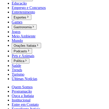
Educação
Emprego e Concursos
Entretenimento
Esportes
Games
Gastronomia
Jogos
Meio Ambiente
Mundo
Orações Itatiaia
Podcasts
Pets e Animais
Política
Saúde
Trends
Turismo
Últimas Notícias
Quem Somos
Programação
Ouça a Itatiaia
Institucional
Entre em Contato
Expediente Itatiaia