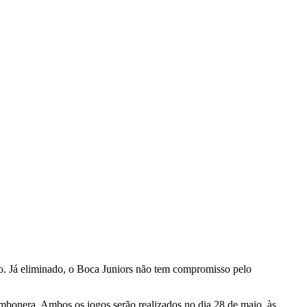
ro. Já eliminado, o Boca Juniors não tem compromisso pelo
bonera. Ambos os jogos serão realizados no dia 28 de maio, às