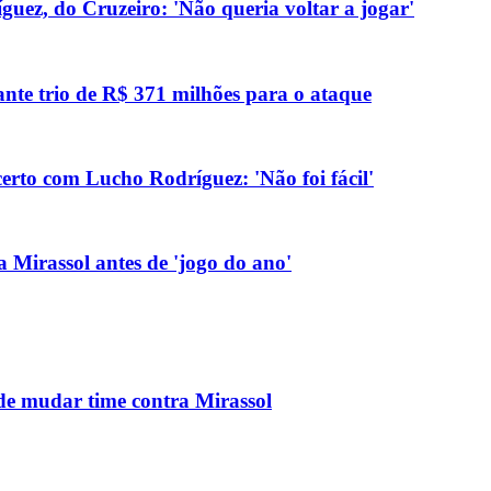
uez, do Cruzeiro: 'Não queria voltar a jogar'
ante trio de R$ 371 milhões para o ataque
erto com Lucho Rodríguez: 'Não foi fácil'
 Mirassol antes de 'jogo do ano'
ode mudar time contra Mirassol