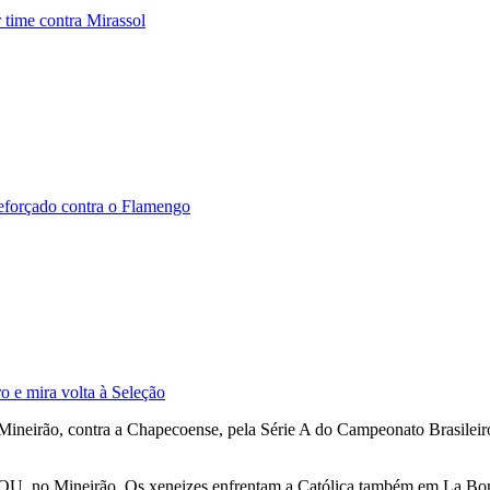
 time contra Mirassol
reforçado contra o Flamengo
 e mira volta à Seleção
o Mineirão, contra a Chapecoense, pela Série A do Campeonato Brasilei
EQU, no Mineirão. Os xeneizes enfrentam a Católica também em La Bom