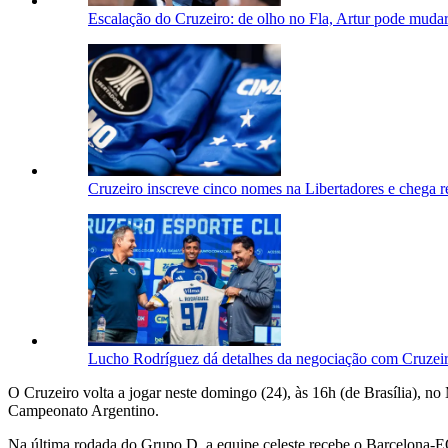
Escalação do Cruzeiro: de olho no Fla, Artur pode mudar
Cruzeiro inscreve cinco nomes na Libertadores e chega 
Lucho Rodríguez dá detalhes da negociação com Cruzeiro
O Cruzeiro volta a jogar neste domingo (24), às 16h (de Brasília), n
Campeonato Argentino.
Na última rodada do Grupo D, a equipe celeste recebe o Barcelona-