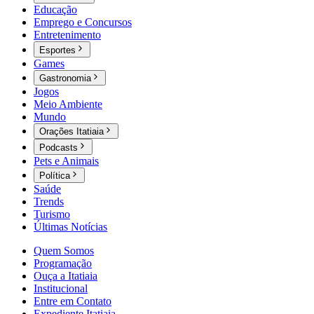
Educação
Emprego e Concursos
Entretenimento
Esportes
Games
Gastronomia
Jogos
Meio Ambiente
Mundo
Orações Itatiaia
Podcasts
Pets e Animais
Política
Saúde
Trends
Turismo
Últimas Notícias
Quem Somos
Programação
Ouça a Itatiaia
Institucional
Entre em Contato
Expediente Itatiaia