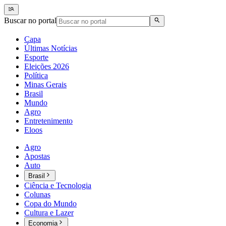
Buscar no portal
Capa
Últimas Notícias
Esporte
Eleições 2026
Política
Minas Gerais
Brasil
Mundo
Agro
Entretenimento
Eloos
Agro
Apostas
Auto
Brasil
Ciência e Tecnologia
Colunas
Copa do Mundo
Cultura e Lazer
Economia