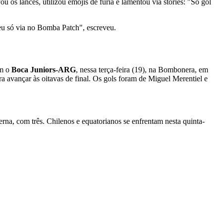
u os lances, utilizou emojis de fúria e lamentou via stories: "Só gol
eu só via no Bomba Patch", escreveu.
m o
Boca Juniors-ARG
, nessa terça-feira (19), na Bombonera, em
a avançar às oitavas de final. Os gols foram de Miguel Merentiel e
rna, com três. Chilenos e equatorianos se enfrentam nesta quinta-