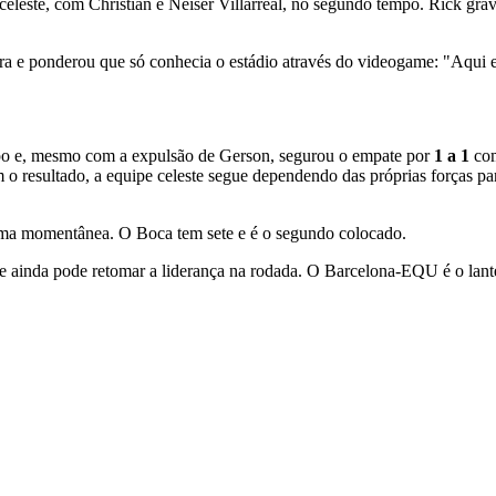
celeste, com Christian e Néiser Villarreal, no segundo tempo. Rick gravo
ra e ponderou que só conhecia o estádio através do videogame: "Aqui 
o e, mesmo com a expulsão de Gerson, segurou o empate por
1 a 1
co
 o resultado, a equipe celeste segue dependendo das próprias forças par
orma momentânea. O Boca tem sete e é o segundo colocado.
e ainda pode retomar a liderança na rodada. O Barcelona-EQU é o lante