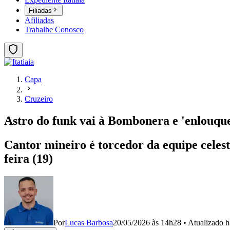
Filiadas
Afiliadas
Trabalhe Conosco
Capa
Cruzeiro
Astro do funk vai à Bombonera e 'enlouque
Cantor mineiro é torcedor da equipe celes
feira (19)
Por
Lucas Barbosa
20/05/2026 às 14h28
•
Atualizado
h