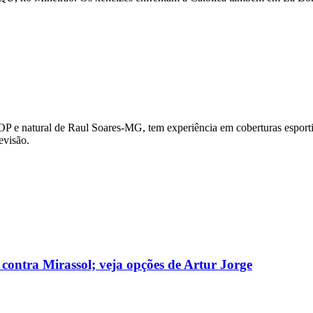
OP e natural de Raul Soares-MG, tem experiência em coberturas esportiv
evisão.
 contra Mirassol; veja opções de Artur Jorge