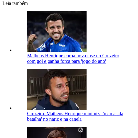
Leia também
Matheus Henrique coroa nova fase no Cruzeiro
com gol e ganha força para 'jogo do ano'
Cruzeiro: Matheus Henrique minimiza 'marcas da
batalha' no nariz e na canela