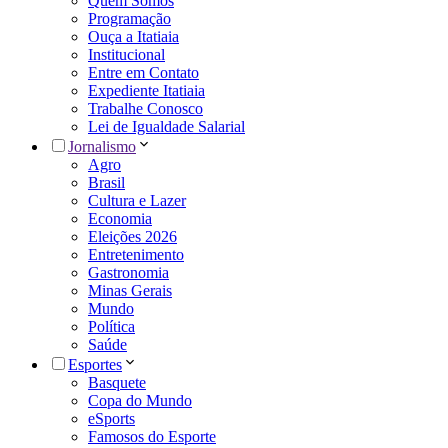
Quem Somos
Programação
Ouça a Itatiaia
Institucional
Entre em Contato
Expediente Itatiaia
Trabalhe Conosco
Lei de Igualdade Salarial
Jornalismo
Agro
Brasil
Cultura e Lazer
Economia
Eleições 2026
Entretenimento
Gastronomia
Minas Gerais
Mundo
Política
Saúde
Esportes
Basquete
Copa do Mundo
eSports
Famosos do Esporte