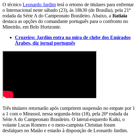
O técnico
Leonardo Jardim
terá o retorno de titulares para enfrentar
o Internacional neste sábado (23), às 18h30 (de Brasília), pela 21ª
rodada da Série A do Campeonato Brasileiro. Abaixo, a
Itatiaia
destaca as opções do comandante português para o confronto no
Mineirão, em Belo Horizonte.
Cruzeiro: Jardim entra na mira de clube dos Emirados
Árabes, diz jornal português
Três titulares retornarão após cumprirem suspensão no empate por 1
a 1 com o Mirassol, nessa segunda-feira (18), pela 20ª rodada da
Série A do Campeonato Brasileiro. O lateral-esquerdo Kaiki, o
volante Lucas Romero e o meio-campista Christian foram
desfalques no Maião e estarão à disposição de Leonardo Jardim.