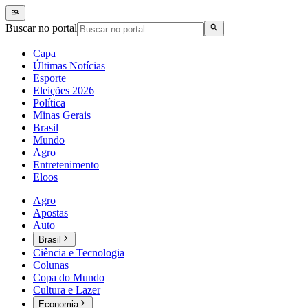
Buscar no portal
Capa
Últimas Notícias
Esporte
Eleições 2026
Política
Minas Gerais
Brasil
Mundo
Agro
Entretenimento
Eloos
Agro
Apostas
Auto
Brasil
Ciência e Tecnologia
Colunas
Copa do Mundo
Cultura e Lazer
Economia