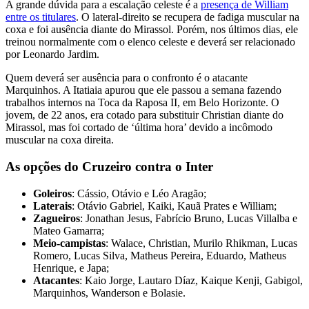
A grande dúvida para a escalação celeste é a
presença de William
entre os titulares
. O lateral-direito se recupera de fadiga muscular na
coxa e foi ausência diante do Mirassol. Porém, nos últimos dias, ele
treinou normalmente com o elenco celeste e deverá ser relacionado
por Leonardo Jardim.
Quem deverá ser ausência para o confronto é o atacante
Marquinhos. A Itatiaia apurou que ele passou a semana fazendo
trabalhos internos na Toca da Raposa II, em Belo Horizonte. O
jovem, de 22 anos, era cotado para substituir Christian diante do
Mirassol, mas foi cortado de ‘última hora’ devido a incômodo
muscular na coxa direita.
As opções do Cruzeiro contra o Inter
Goleiros
: Cássio, Otávio e Léo Aragão;
Laterais
: Otávio Gabriel, Kaiki, Kauã Prates e William;
Zagueiros
: Jonathan Jesus, Fabrício Bruno, Lucas Villalba e
Mateo Gamarra;
Meio-campistas
: Walace, Christian, Murilo Rhikman, Lucas
Romero, Lucas Silva, Matheus Pereira, Eduardo, Matheus
Henrique, e Japa;
Atacantes
: Kaio Jorge, Lautaro Díaz, Kaique Kenji, Gabigol,
Marquinhos, Wanderson e Bolasie.