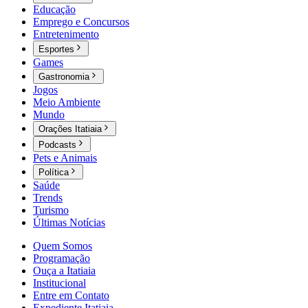
Educação
Emprego e Concursos
Entretenimento
Esportes
Games
Gastronomia
Jogos
Meio Ambiente
Mundo
Orações Itatiaia
Podcasts
Pets e Animais
Política
Saúde
Trends
Turismo
Últimas Notícias
Quem Somos
Programação
Ouça a Itatiaia
Institucional
Entre em Contato
Expediente Itatiaia