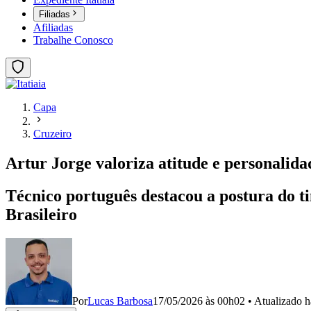
Filiadas
Afiliadas
Trabalhe Conosco
Capa
Cruzeiro
Artur Jorge valoriza atitude e personali
Técnico português destacou a postura do t
Brasileiro
Por
Lucas Barbosa
17/05/2026 às 00h02
•
Atualizado
h