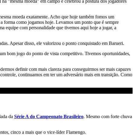
rival na "mesma moeda" em campo e celebrou a postura dos jogadores
na mesma moeda exatamente. Acho que hoje também fomos um
ivo, a forma como jogamos hoje. Levamos um ponto que é sempre
a equipe com personalidade que tivemos aqui hoje a jogar, a
gadas. Apesar disso, ele valorizou o ponto conquistado em Barueri.
 um bom jogo do ponto de vista competitivo. Tivemos oportunidades,
podermos definir com mais clareza para conseguirmos ser mais capazes
e controle, continuamos em ter um adversário mais em transição. Como
odada da
Série A do Campeonato Brasileiro
. Mesmo com forte chuva
ntos, cinco a mais que o vice-líder Flamengo.