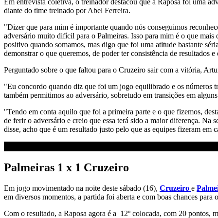
Em entrevista coletiva, o treinador destacou que a Raposa foi uma ad
diante do time treinado por Abel Ferreira.
"Dizer que para mim é importante quando nós conseguimos reconhe
adversário muito difícil para o Palmeiras. Isso para mim é o que ma
positivo quando somamos, mas digo que foi uma atitude bastante sér
demonstrar o que queremos, de poder ter consistência de resultados e 
Perguntado sobre o que faltou para o Cruzeiro sair com a vitória, Artu
"Eu concordo quando diz que foi um jogo equilibrado e os números t
também permitimos ao adversário, sobretudo em transições em alguns 
"Tendo em conta aquilo que foi a primeira parte e o que fizemos, des
de ferir o adversário e creio que essa terá sido a maior diferença.
disse, acho que é um resultado justo pelo que as equipes fizeram em
Palmeiras 1 x 1 Cruzeiro
Em jogo movimentado na noite deste sábado (16),
Cruzeiro
e
Palme
em diversos momentos, a partida foi aberta e com boas chances para o
Com o resultado, a Raposa agora é a 12º colocada, com 20 pontos, ma