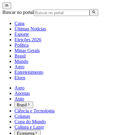
Buscar no portal
Capa
Últimas Notícias
Esporte
Eleições 2026
Política
Minas Gerais
Brasil
Mundo
Agro
Entretenimento
Eloos
Agro
Apostas
Auto
Brasil
Ciência e Tecnologia
Colunas
Copa do Mundo
Cultura e Lazer
Economia