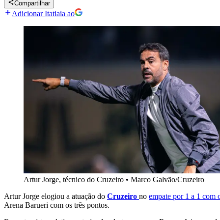
Compartilhar
Adicionar Itatiaia ao
Artur Jorge, técnico do Cruzeiro
•
Marco Galvão/Cruzeiro
Artur Jorge elogiou a atuação do
Cruzeiro
no
empate por 1 a 1 com o
Arena Barueri com os três pontos.