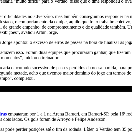
versária "muito difícil" para o Verdão, disse que o time respondeu o 
cer dificuldades no adversário, mas também conseguimos responder 
is destaco, o comportamento da equipe, aquilo que foi o trabalho colet
ia, de grande empenho, de comprometimento e de qualidade também. Um
exibições", avaliou Artur Jorge.
r Jorge apontou o excesso de erros de passes na hora de finalizar as jo
raduzem isso. Foram duas equipes que procuraram ganhar, que fizeram
momentos", iniciou o treinador.
tacaria o acúmulo sucessivo de passes perdidos da nossa partida, para 
 Na segunda metade, acho que tivemos maior domínio do jogo em termos d
 campo", completou.
iras
empataram por 1 a 1 na Arena Barueri, em Barueri-SP, pela 16ª r
s dois lados. Os gols foram de Arroyo e Felipe Anderson.
s pode perder posições até o fim da rodada. Líder, o Verdão tem 35 po