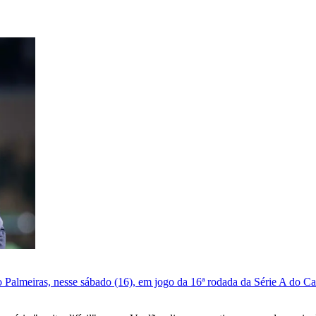
 Palmeiras, nesse sábado (16), em jogo da 16ª rodada da Série A do 