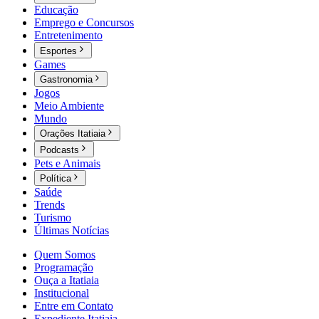
Educação
Emprego e Concursos
Entretenimento
Esportes
Games
Gastronomia
Jogos
Meio Ambiente
Mundo
Orações Itatiaia
Podcasts
Pets e Animais
Política
Saúde
Trends
Turismo
Últimas Notícias
Quem Somos
Programação
Ouça a Itatiaia
Institucional
Entre em Contato
Expediente Itatiaia