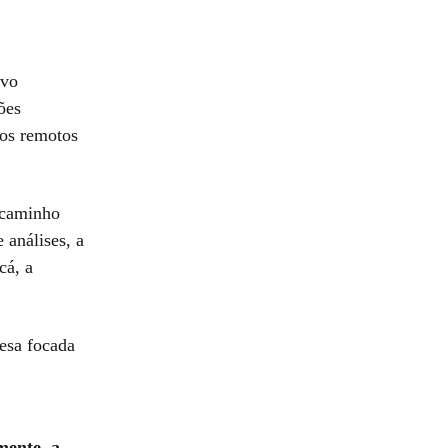
ivo
ões
ros remotos
m caminho
 análises, a
cá, a
esa focada
mente, a