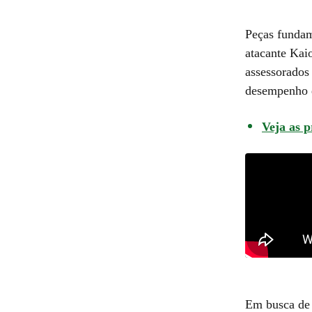
Peças funda
atacante Kai
assessorados
desempenho d
Veja as p
Em busca de 