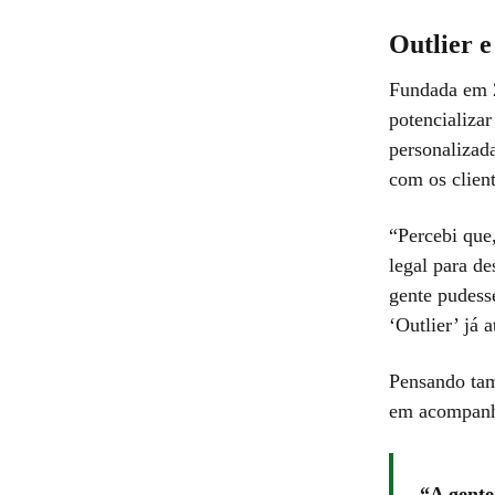
Outlier e
Fundada em 2
potencializar
personalizad
com os client
“Percebi que
legal para d
gente pudesse
‘Outlier’ já 
Pensando tam
em acompanha
A gente