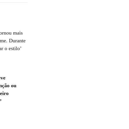
tornou mais
ime. Durante
r o estilo’
eve
unção ou
eiro