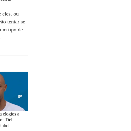
 eles, ou
ão tentar se
gum tipo de
.
a elogios a
ro: 'Dei
inho'