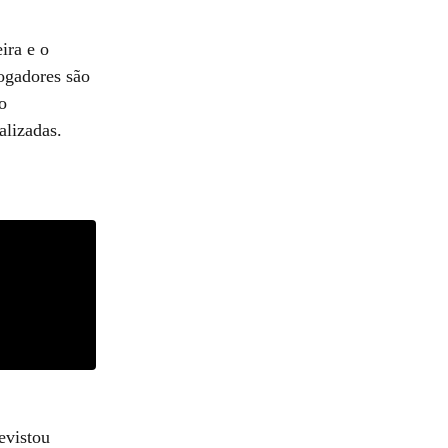
ira e o
ogadores são
o
alizadas.
evistou