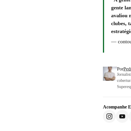
gente la
avaliou 
clubes, 
estratég
—
contou
Por
Ped
Jornalis
cobertur
Superesp
Acompanhe
E