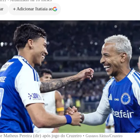
ar
Adicionar Itatiaia ao
 e Matheus Pereira (dir) após jogo do Cruzeiro
•
Gustavo Aleixo/Cruzeiro