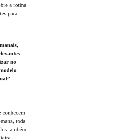
bre a rotina
tes para
emanais,
elevantes
izar no
 modelo
dual
se conhecem
semana, toda
ulos também
ieira.