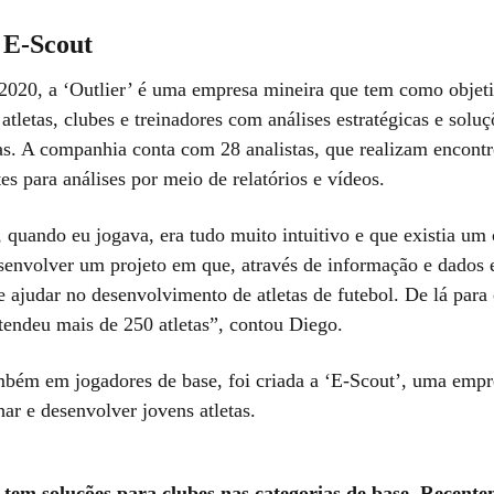
 E-Scout
020, a ‘Outlier’ é uma empresa mineira que tem como objet
 atletas, clubes e treinadores com análises estratégicas e soluç
as. A companhia conta com 28 analistas, que realizam encont
es para análises por meio de relatórios e vídeos.
, quando eu jogava, era tudo muito intuitivo e que existia u
esenvolver um projeto em que, através de informação e dados e
 ajudar no desenvolvimento de atletas de futebol. De lá para 
atendeu mais de 250 atletas”, contou Diego.
bém em jogadores de base, foi criada a ‘E-Scout’, uma empr
r e desenvolver jovens atletas.
 tem soluções para clubes nas categorias de base. Recente