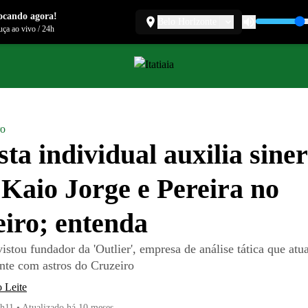
ocando agora!
Belo Horizonte
ça ao vivo
/
24h
ro
sta individual auxilia sine
 Kaio Jorge e Pereira no
iro; entenda
evistou fundador da 'Outlier', empresa de análise tática que atu
nte com astros do Cruzeiro
 Leite
5h11
•
Atualizado
há 10 meses