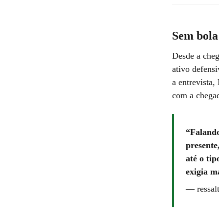
Sem bola
Desde a cheg
ativo defens
a entrevista,
com a chegad
Falando
presente
até o ti
exigia m
—
ressal