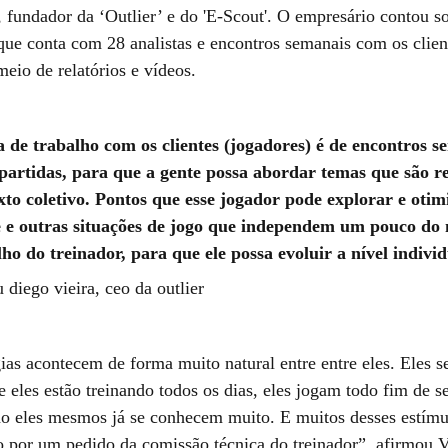
 fundador da ‘Outlier’ e do 'E-Scout'. O empresário contou so
que conta com 28 analistas e encontros semanais com os clien
meio de relatórios e vídeos.
a de trabalho com os clientes (jogadores) é de encontros s
 partidas, para que a gente possa abordar temas que são r
xto coletivo. Pontos que esse jogador pode explorar e otim
e e outras situações de jogo que independem um pouco do
lho do treinador, para que ele possa evoluir a nível indivi
 diego vieira, ceo da outlier
gias acontecem de forma muito natural entre entre eles. Eles 
 eles estão treinando todos os dias, eles jogam todo fim de 
o eles mesmos já se conhecem muito. E muitos desses estím
 por um pedido da comissão técnica do treinador”, afirmou V