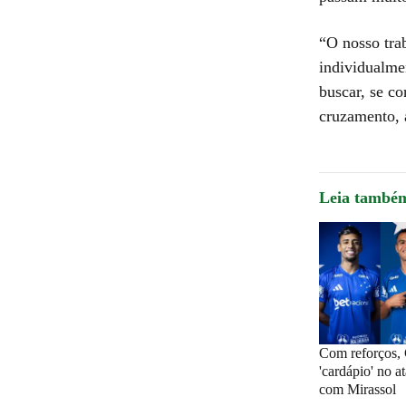
“O nosso trab
individualme
buscar, se c
cruzamento, a
Leia també
Com reforços, 
'cardápio' no a
com Mirassol