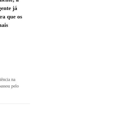
ente já
ra que os
mais
iência na
passou pelo