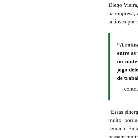
Diego Vieira,
na empresa, 
análises por 
A rotin
entre as
no conte
jogo del
de traba
—
contou
“Essas siner
muito, porque
semana. Entã
passam muito