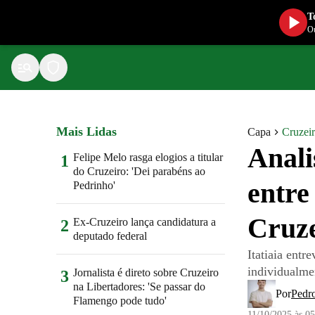
T
Ou
Mais Lidas
Capa
Cruzei
Anali
Felipe Melo rasga elogios a titular
1
do Cruzeiro: 'Dei parabéns ao
entre
Pedrinho'
Cruze
Ex-Cruzeiro lança candidatura a
2
deputado federal
Itatiaia entr
individualme
Jornalista é direto sobre Cruzeiro
3
na Libertadores: 'Se passar do
Por
Pedro
Flamengo pode tudo'
11/10/2025 às 0