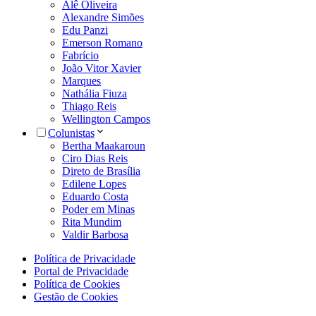
Alê Oliveira
Alexandre Simões
Edu Panzi
Emerson Romano
Fabrício
João Vitor Xavier
Marques
Nathália Fiuza
Thiago Reis
Wellington Campos
Colunistas
Bertha Maakaroun
Ciro Dias Reis
Direto de Brasília
Edilene Lopes
Eduardo Costa
Poder em Minas
Rita Mundim
Valdir Barbosa
Política de Privacidade
Portal de Privacidade
Política de Cookies
Gestão de Cookies