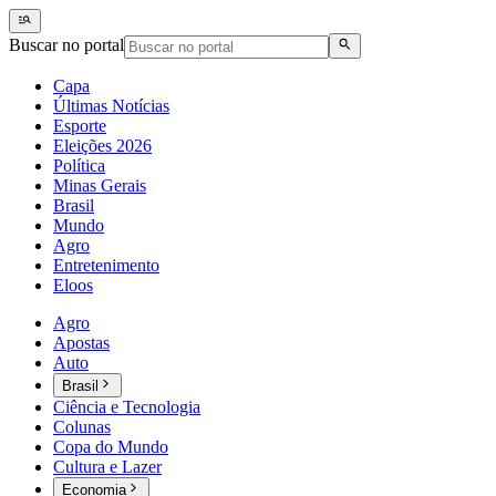
Buscar no portal
Capa
Últimas Notícias
Esporte
Eleições 2026
Política
Minas Gerais
Brasil
Mundo
Agro
Entretenimento
Eloos
Agro
Apostas
Auto
Brasil
Ciência e Tecnologia
Colunas
Copa do Mundo
Cultura e Lazer
Economia