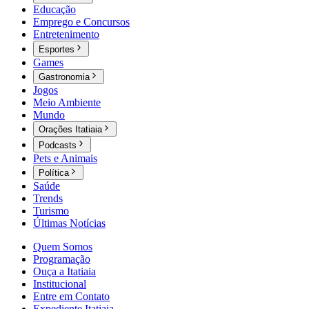
Educação
Emprego e Concursos
Entretenimento
Esportes
Games
Gastronomia
Jogos
Meio Ambiente
Mundo
Orações Itatiaia
Podcasts
Pets e Animais
Política
Saúde
Trends
Turismo
Últimas Notícias
Quem Somos
Programação
Ouça a Itatiaia
Institucional
Entre em Contato
Expediente Itatiaia