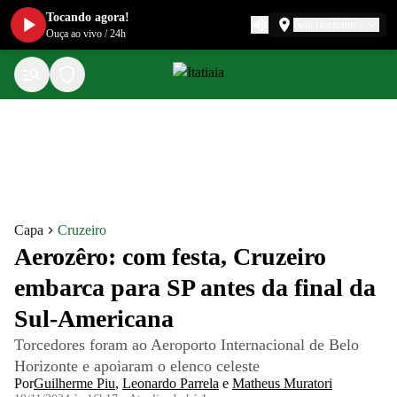
Tocando agora!
Belo Horizonte
Ouça ao vivo
/
24h
Capa
Cruzeiro
Aerozêro: com festa, Cruzeiro
embarca para SP antes da final da
Sul-Americana
Torcedores foram ao Aeroporto Internacional de Belo
Horizonte e apoiaram o elenco celeste
Por
Guilherme Piu
,
Leonardo Parrela
e
Matheus Muratori