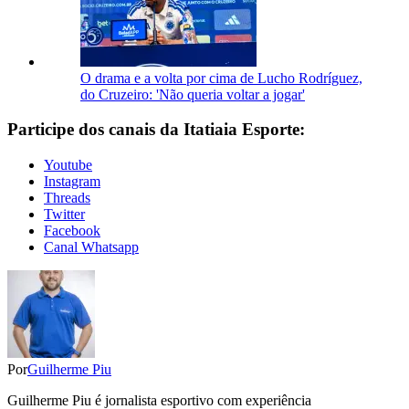
O drama e a volta por cima de Lucho Rodríguez,
do Cruzeiro: 'Não queria voltar a jogar'
Participe dos canais da Itatiaia Esporte:
Youtube
Instagram
Threads
Twitter
Facebook
Canal Whatsapp
Por
Guilherme Piu
Guilherme Piu é jornalista esportivo com experiência