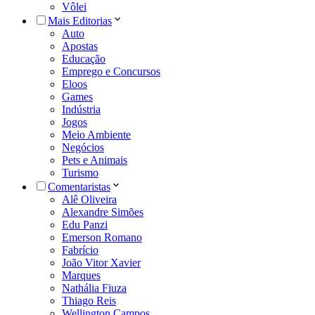
Vôlei
Mais Editorias
Auto
Apostas
Educação
Emprego e Concursos
Eloos
Games
Indústria
Jogos
Meio Ambiente
Negócios
Pets e Animais
Turismo
Comentaristas
Alê Oliveira
Alexandre Simões
Edu Panzi
Emerson Romano
Fabrício
João Vitor Xavier
Marques
Nathália Fiuza
Thiago Reis
Wellington Campos