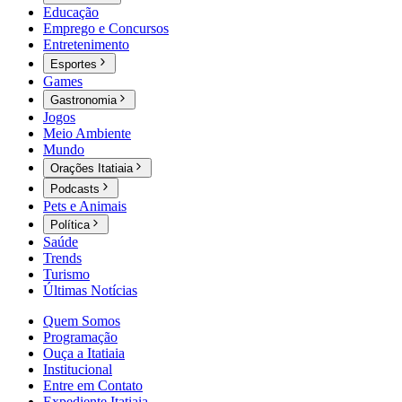
Educação
Emprego e Concursos
Entretenimento
Esportes
Games
Gastronomia
Jogos
Meio Ambiente
Mundo
Orações Itatiaia
Podcasts
Pets e Animais
Política
Saúde
Trends
Turismo
Últimas Notícias
Quem Somos
Programação
Ouça a Itatiaia
Institucional
Entre em Contato
Expediente Itatiaia