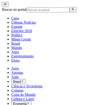
Buscar no portal
Capa
Últimas Notícias
Esporte
Eleições 2026
Política
Minas Gerais
Brasil
Mundo
Agro
Entretenimento
Eloos
Agro
Apostas
Auto
Brasil
Ciência e Tecnologia
Colunas
Copa do Mundo
Cultura e Lazer
Economia