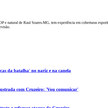
OP e natural de Raul Soares-MG, tem experiência em coberturas esportiv
evisão.
as da batalha' no nariz e na canela
rustrada com Cruzeiro: 'Vou comunicar'
rato e reforçar ataque do Cruzeiro