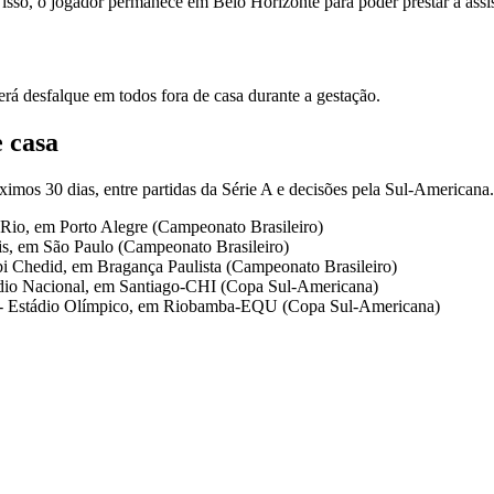
sso, o jogador permanece em Belo Horizonte para poder prestar a assis
rá desfalque em todos fora de casa durante a gestação.
e casa
imos 30 dias, entre partidas da Série A e decisões pela Sul-Americana.
ra-Rio, em Porto Alegre (Campeonato Brasileiro)
is, em São Paulo (Campeonato Brasileiro)
Abi Chedid, em Bragança Paulista (Campeonato Brasileiro)
stádio Nacional, em Santiago-CHI (Copa Sul-Americana)
) - Estádio Olímpico, em Riobamba-EQU (Copa Sul-Americana)