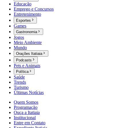
Educação
Emprego e Concursos
Entretenimento
Esportes
Games
Gastronomia
Jogos
Meio Ambiente
Mundo
Orações Itatiaia
Podcasts
Pets e Animais
Política
Saúde
Trends
Turismo
Últimas Notícias
Quem Somos
Programação
Ouça a Itatiaia
Institucional
Entre em Contato
Expediente Itatiaia