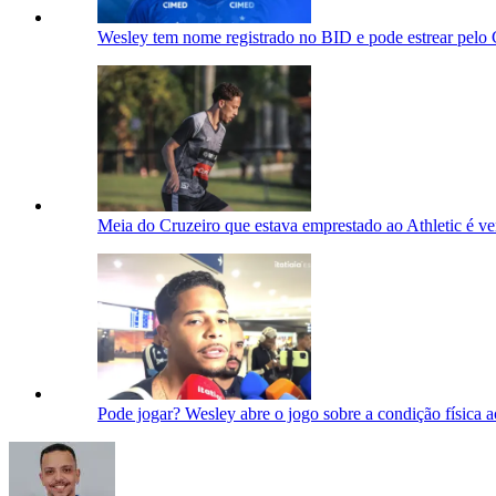
Wesley tem nome registrado no BID e pode estrear pelo 
Meia do Cruzeiro que estava emprestado ao Athletic é ve
Pode jogar? Wesley abre o jogo sobre a condição física 