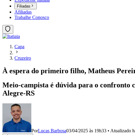
Filiadas
Afiliadas
Trabalhe Conosco
Capa
Cruzeiro
À espera do primeiro filho, Matheus Perei
Meio-campista é dúvida para o confronto c
Alegre-RS
Por
Lucas Barbosa
03/04/2025 às 19h33
•
Atualizado
h