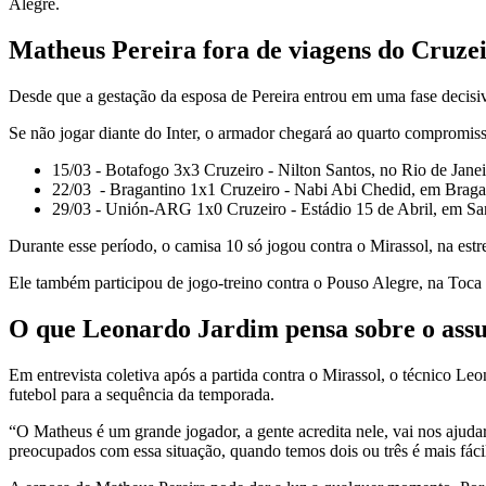
Alegre.
Matheus Pereira fora de viagens do Cruze
Desde que a gestação da esposa de Pereira entrou em uma fase decisiva,
Se não jogar diante do Inter, o armador chegará ao quarto compromisso
15/03 - Botafogo 3x3 Cruzeiro - Nilton Santos, no Rio de Janei
22/03 - Bragantino 1x1 Cruzeiro - Nabi Abi Chedid, em Bragan
29/03 - Unión-ARG 1x0 Cruzeiro - Estádio 15 de Abril, em 
Durante esse período, o camisa 10 só jogou contra o Mirassol, na es
Ele também participou de jogo-treino contra o Pouso Alegre, na Toca
O que Leonardo Jardim pensa sobre o ass
Em entrevista coletiva após a partida contra o Mirassol, o técnico Le
futebol para a sequência da temporada.
“O Matheus é um grande jogador, a gente acredita nele, vai nos ajudar
preocupados com essa situação, quando temos dois ou três é mais fácil,