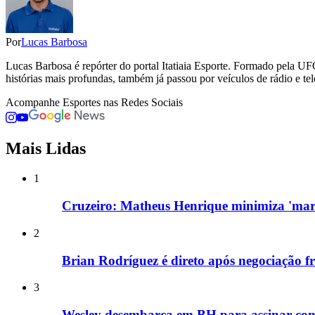
Por
Lucas Barbosa
Lucas Barbosa é repórter do portal Itatiaia Esporte. Formado pela UF
histórias mais profundas, também já passou por veículos de rádio e tel
Acompanhe
Esportes
nas Redes Sociais
Mais Lidas
1
Cruzeiro: Matheus Henrique minimiza 'marc
2
Brian Rodríguez é direto após negociação f
3
Wesley desembarca em BH para assinar cont