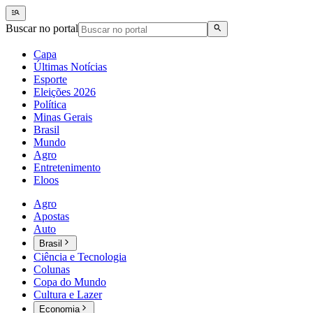
Buscar no portal
Capa
Últimas Notícias
Esporte
Eleições 2026
Política
Minas Gerais
Brasil
Mundo
Agro
Entretenimento
Eloos
Agro
Apostas
Auto
Brasil
Ciência e Tecnologia
Colunas
Copa do Mundo
Cultura e Lazer
Economia